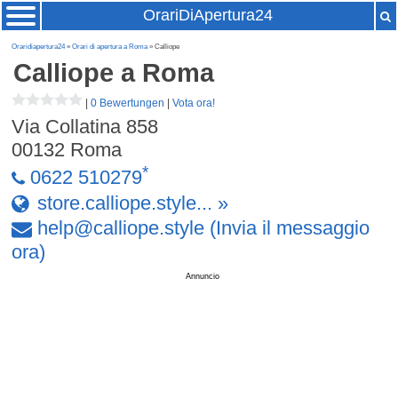
OrariDiApertura24
Oraridiapertura24
»
Orari di apertura a Roma
» Calliope
Calliope
a Roma
|
0 Bewertungen
|
Vota ora!
Via Collatina 858
00132
Roma
*
0622 510279
store.calliope.style... »
help
@
calliope
.
style
(Invia il messaggio
ora)
Annuncio