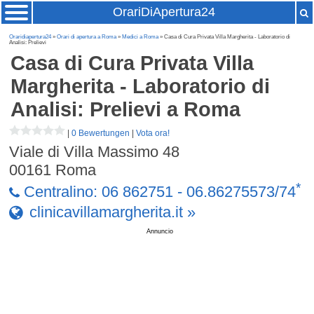
OrariDiApertura24
Oraridiapertura24
»
Orari di apertura a Roma
»
Medici a Roma
» Casa di Cura Privata Villa Margherita - Laboratorio di
Analisi: Prelievi
Casa di Cura Privata Villa
Margherita - Laboratorio di
Analisi: Prelievi
a Roma
|
0 Bewertungen
|
Vota ora!
Viale di Villa Massimo 48
00161
Roma
*
Centralino: 06 862751 - 06.86275573/74
clinicavillamargherita.it »
Annuncio