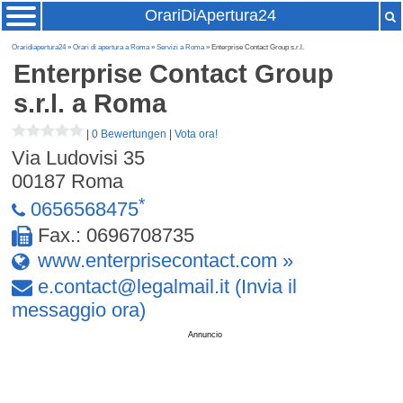
OrariDiApertura24
Oraridiapertura24
»
Orari di apertura a Roma
»
Servizi a Roma
» Enterprise Contact Group s.r.l.
Enterprise Contact Group
s.r.l.
a Roma
|
0 Bewertungen
|
Vota ora!
Via Ludovisi 35
00187
Roma
*
0656568475
Fax.: 0696708735
www.enterprisecontact.com »
e
.
contact
@
legalmail
.
it
(Invia il
messaggio ora)
Annuncio