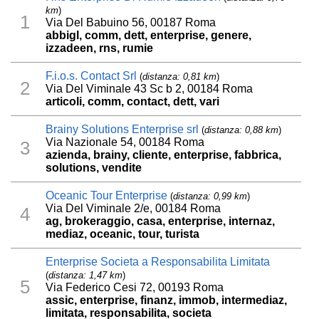
km
)
1
Via Del Babuino 56, 00187 Roma
abbigl, comm, dett, enterprise, genere,
izzadeen, rns, rumie
F.i.o.s. Contact Srl
(
distanza: 0,81 km
)
2
Via Del Viminale 43 Sc b 2, 00184 Roma
articoli, comm, contact, dett, vari
Brainy Solutions Enterprise srl
(
distanza: 0,88 km
)
Via Nazionale 54, 00184 Roma
3
azienda, brainy, cliente, enterprise, fabbrica,
solutions, vendite
Oceanic Tour Enterprise
(
distanza: 0,99 km
)
Via Del Viminale 2/e, 00184 Roma
4
ag, brokeraggio, casa, enterprise, internaz,
mediaz, oceanic, tour, turista
Enterprise Societa a Responsabilita Limitata
(
distanza: 1,47 km
)
5
Via Federico Cesi 72, 00193 Roma
assic, enterprise, finanz, immob, intermediaz,
limitata, responsabilita, societa