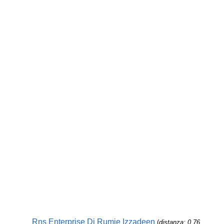
Rns Enterprise Di Rumie Izzadeen
(
distanza: 0,76