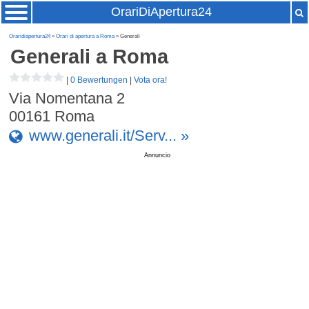
OrariDiApertura24
Oraridiapertura24
»
Orari di apertura a Roma
» Generali
Generali
a Roma
|
0 Bewertungen
|
Vota ora!
Via Nomentana 2
00161
Roma
www.generali.it/Serv... »
Annuncio