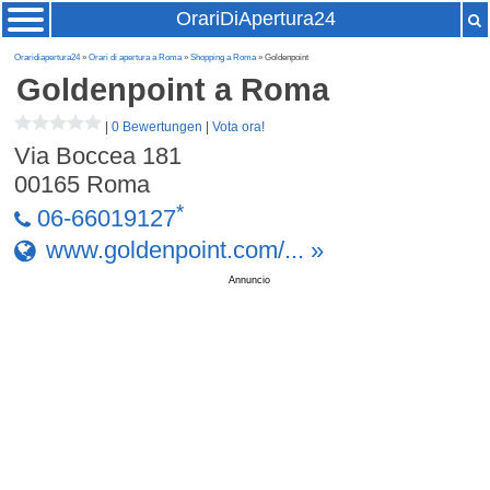
OrariDiApertura24
Oraridiapertura24
»
Orari di apertura a Roma
»
Shopping a Roma
» Goldenpoint
Goldenpoint
a Roma
|
0 Bewertungen
|
Vota ora!
Via Boccea 181
00165
Roma
*
06-66019127
www.goldenpoint.com/... »
Annuncio