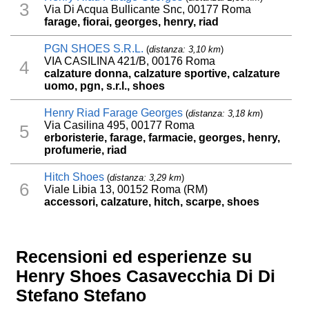
3
Via Di Acqua Bullicante Snc, 00177 Roma
farage, fiorai, georges, henry, riad
PGN SHOES S.R.L.
(
distanza: 3,10 km
)
VIA CASILINA 421/B, 00176 Roma
4
calzature donna, calzature sportive, calzature
uomo, pgn, s.r.l., shoes
Henry Riad Farage Georges
(
distanza: 3,18 km
)
Via Casilina 495, 00177 Roma
5
erboristerie, farage, farmacie, georges, henry,
profumerie, riad
Hitch Shoes
(
distanza: 3,29 km
)
6
Viale Libia 13, 00152 Roma (RM)
accessori, calzature, hitch, scarpe, shoes
Recensioni ed esperienze su
Henry Shoes Casavecchia Di Di
Stefano Stefano