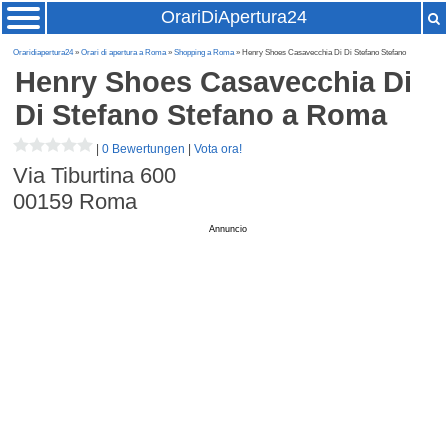
OrariDiApertura24
Oraridiapertura24
»
Orari di apertura a Roma
»
Shopping a Roma
» Henry Shoes Casavecchia Di Di Stefano Stefano
Henry Shoes Casavecchia Di
Di Stefano Stefano
a Roma
|
0 Bewertungen
|
Vota ora!
Via Tiburtina 600
00159
Roma
Annuncio