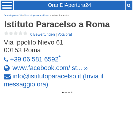
OrariDiApertura24
Oraridiapertura24
»
Orari di apertura a Roma
» Istituto Paracelso
Istituto Paracelso
a Roma
|
0 Bewertungen
|
Vota ora!
Via Ippolito Nievo 61
00153
Roma
*
+39 06 581 6592
www.facebook.com/Ist... »
info
@
istitutoparacelso
.
it
(Invia il
messaggio ora)
Annuncio