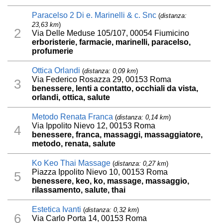
Paracelso 2 Di e. Marinelli & c. Snc
(
distanza:
23,63 km
)
2
Via Delle Meduse 105/107, 00054 Fiumicino
erboristerie, farmacie, marinelli, paracelso,
profumerie
Ottica Orlandi
(
distanza: 0,09 km
)
Via Federico Rosazza 29, 00153 Roma
3
benessere, lenti a contatto, occhiali da vista,
orlandi, ottica, salute
Metodo Renata Franca
(
distanza: 0,14 km
)
Via Ippolito Nievo 12, 00153 Roma
4
benessere, franca, massaggi, massaggiatore,
metodo, renata, salute
Ko Keo Thai Massage
(
distanza: 0,27 km
)
Piazza Ippolito Nievo 10, 00153 Roma
5
benessere, keo, ko, massage, massaggio,
rilassamento, salute, thai
Estetica Ivanti
(
distanza: 0,32 km
)
6
Via Carlo Porta 14, 00153 Roma