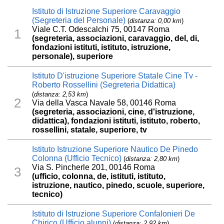
Istituto di Istruzione Superiore Caravaggio
(Segreteria del Personale)
(
distanza: 0,00 km
)
Viale C.T. Odescalchi 75, 00147 Roma
1
(segreteria, associazioni, caravaggio, del, di,
fondazioni istituti, istituto, istruzione,
personale), superiore
Istituto D'istruzione Superiore Statale Cine Tv -
Roberto Rossellini (Segreteria Didattica)
(
distanza: 2,53 km
)
2
Via della Vasca Navale 58, 00146 Roma
(segreteria, associazioni, cine, d'istruzione,
didattica), fondazioni istituti, istituto, roberto,
rossellini, statale, superiore, tv
Istituto Istruzione Superiore Nautico De Pinedo
Colonna (Ufficio Tecnico)
(
distanza: 2,80 km
)
Via S. Pincherle 201, 00146 Roma
3
(ufficio, colonna, de, istituti, istituto,
istruzione, nautico, pinedo, scuole, superiore,
tecnico)
Istituto di Istruzione Superiore Confalonieri De
Chirico (Ufficio alunni)
(
distanza: 2,92 km
)