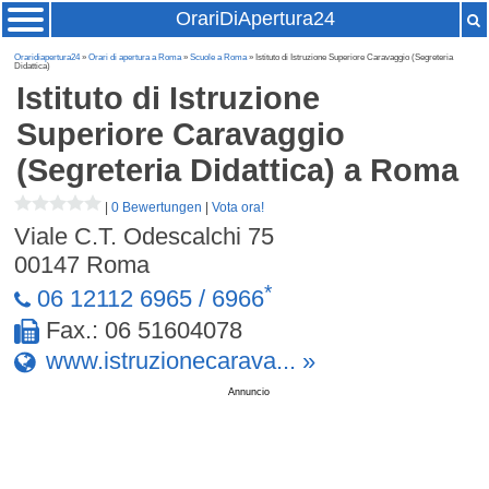
OrariDiApertura24
Oraridiapertura24
»
Orari di apertura a Roma
»
Scuole a Roma
» Istituto di Istruzione Superiore Caravaggio (Segreteria
Didattica)
Istituto di Istruzione
Superiore Caravaggio
(Segreteria Didattica)
a Roma
|
0 Bewertungen
|
Vota ora!
Viale C.T. Odescalchi 75
00147
Roma
*
06 12112 6965 / 6966
Fax.: 06 51604078
www.istruzionecarava... »
Annuncio