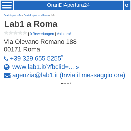
OrariDiApertura24
Oraridiapertura24
»
Orari di apertura a Roma
» Lab1
Lab1
a Roma
|
0 Bewertungen
|
Vota ora!
Via Olevano Romano 188
00171
Roma
*
+39 329 655 5255
www.lab1.it/?fbclid=... »
agenzia
@
lab1
.
it
(Invia il messaggio ora)
Annuncio