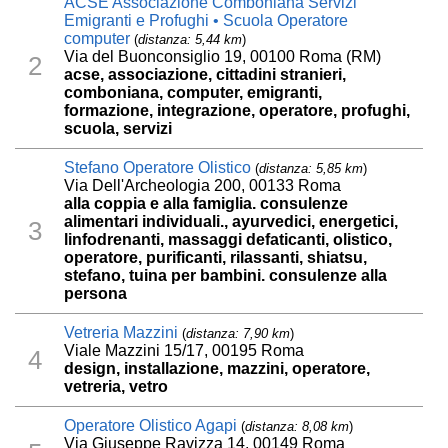
ACSE Associazione Comboniana Servizi
Emigranti e Profughi • Scuola Operatore
computer
(
distanza: 5,44 km
)
Via del Buonconsiglio 19, 00100 Roma (RM)
2
acse, associazione, cittadini stranieri,
comboniana, computer, emigranti,
formazione, integrazione, operatore, profughi,
scuola, servizi
Stefano Operatore Olistico
(
distanza: 5,85 km
)
Via Dell'Archeologia 200, 00133 Roma
alla coppia e alla famiglia. consulenze
alimentari individuali., ayurvedici, energetici,
3
linfodrenanti, massaggi defaticanti, olistico,
operatore, purificanti, rilassanti, shiatsu,
stefano, tuina per bambini. consulenze alla
persona
Vetreria Mazzini
(
distanza: 7,90 km
)
Viale Mazzini 15/17, 00195 Roma
4
design, installazione, mazzini, operatore,
vetreria, vetro
Operatore Olistico Agapi
(
distanza: 8,08 km
)
Via Giuseppe Ravizza 14, 00149 Roma