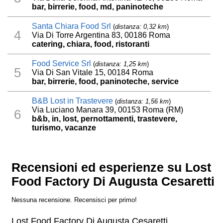
bar, birrerie, food, md, paninoteche
Santa Chiara Food Srl
(
distanza: 0,32 km
)
4
Via Di Torre Argentina 83, 00186 Roma
catering, chiara, food, ristoranti
Food Service Srl
(
distanza: 1,25 km
)
5
Via Di San Vitale 15, 00184 Roma
bar, birrerie, food, paninoteche, service
B&B Lost in Trastevere
(
distanza: 1,56 km
)
Via Luciano Manara 39, 00153 Roma (RM)
6
b&b, in, lost, pernottamenti, trastevere,
turismo, vacanze
Recensioni ed esperienze su Lost
Food Factory Di Augusta Cesaretti
Nessuna recensione. Recensisci per primo!
Lost Food Factory Di Augusta Cesaretti