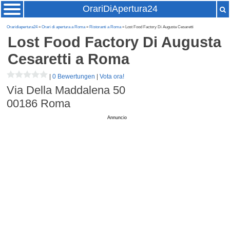
OrariDiApertura24
Oraridiapertura24
»
Orari di apertura a Roma
»
Ristoranti a Roma
» Lost Food Factory Di Augusta Cesaretti
Lost Food Factory Di Augusta
Cesaretti
a Roma
|
0 Bewertungen
|
Vota ora!
Via Della Maddalena 50
00186
Roma
Annuncio