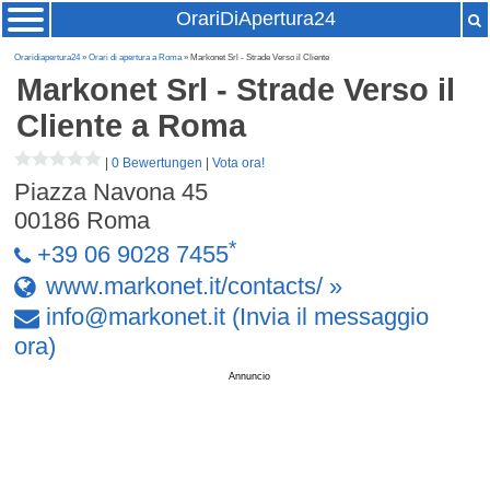
OrariDiApertura24
Oraridiapertura24
»
Orari di apertura a Roma
» Markonet Srl - Strade Verso il Cliente
Markonet Srl - Strade Verso il
Cliente
a Roma
|
0 Bewertungen
|
Vota ora!
Piazza Navona 45
00186
Roma
*
+39 06 9028 7455
www.markonet.it/contacts/ »
info
@
markonet
.
it
(Invia il messaggio
ora)
Annuncio