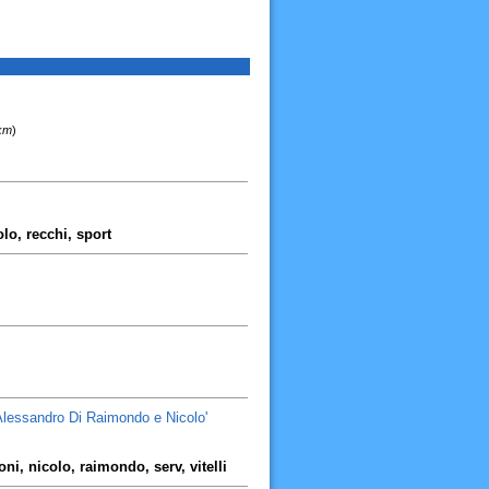
 km
)
olo, recchi, sport
 Alessandro Di Raimondo e Nicolo'
ni, nicolo, raimondo, serv, vitelli