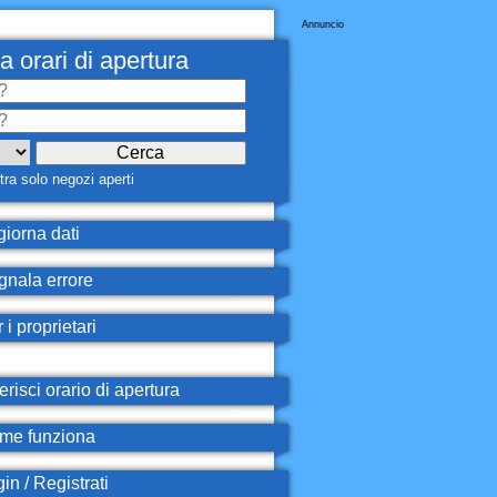
Annuncio
a orari di apertura
ra solo negozi aperti
iorna dati
nala errore
 i proprietari
erisci orario di apertura
e funziona
in / Registrati