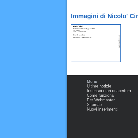
Immagini di Nicolo' Ci
Menu
Ultime notizie
Inserisci orari di apertura
Come funziona
Per Webmaster
Sitemap
Nuovi inserimenti