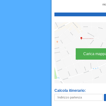
ni
Carica mapp
Calcola itinerario: