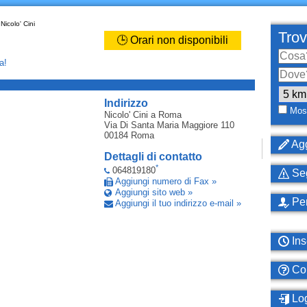
Nicolo' Cini
Trov
🕒 Orari non disponibili
a!
_
Indirizzo
Most
Nicolo' Cini
a Roma
Via Di Santa Maria Maggiore 110
00184
Roma
Agg
Dettagli di contatto
*
064819180
Seg
Aggiungi numero di Fax »
Aggiungi sito web »
Per
Aggiungi il tuo indirizzo e-mail »
Ins
Com
Log