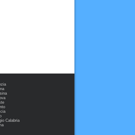
ezia
ona
sina
ova
ste
nto
cia
o
io Calabria
ma