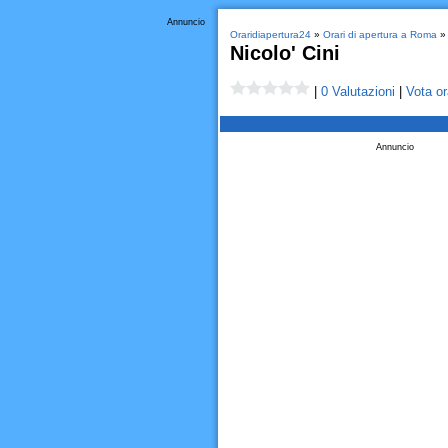
Annuncio
Oraridiapertura24
»
Orari di apertura a Roma
» 
Nicolo' Cini
|
0 Valutazioni
|
Vota or
Annuncio