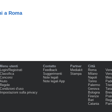
ni a Roma
Menu utenti
Contatto
Partner
Città
Login/Registrati
Feedback
Mediakit
Roma
Ven
Classifica
Suggerimenti
Stampa
Milano
Ver
Concorsi
Note legali
Napoli
Mes
Aiuto
Note legali App
Torino
Pad
Regole
Palermo
Trie
Condizioni d‘uso
Genova
Tara
Impostazioni sulla privacy
Bologna
Bres
Firenze
Prat
Bari
Regg
Catania
Par