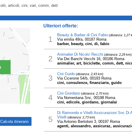
colò, articoli, cini, vari, comm, dett
_
Ulteriori offerte:
Beauty & Barber di Cini Fabio
(
distanza: 1,27
1
Via emilia 49/a, 00187 Roma
barber, beauty, cini, di, fabio
Animalier Di Nicolo' Recchi
(
distanza: 2,29 km
)
2
Via Dei Banchi Vecchi 16, 00186 Roma
animalier, art, biciclette, comm, dett, nic
a
Cini Guido
(
distanza: 2,43 km
)
3
Via Cicerone 54/b, 00193 Roma
cini, consulenze, finanziarie, guido
Cini Giordano
(
distanza: 2,70 km
)
4
Via Nomentana Snc, 00198 Roma
cini, edicole, giordano, giornalai
Di Raimondo e Vitelli Assicurazioni Snc Di
5
Vitelli
(
distanza: 2,73 km
)
Via Antonio Bertoloni 3, 00197 Roma
agenti, alessandro, assicuraz, assicurazio