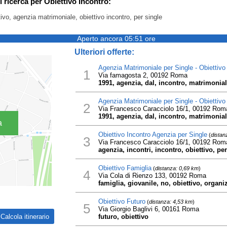
i ricerca per Obiettivo Incontro:
tivo, agenzia matrimoniale, obiettivo incontro, per single
Aperto ancora 05:51 ore
Ulteriori offerte:
Agenzia Matrimoniale per Single - Obiettivo
1
Via famagosta 2, 00192 Roma
1991, agenzia, dal, incontro, matrimoniale
Agenzia Matrimoniale per Single - Obiettivo
2
Via Francesco Caracciolo 16/1, 00192 Rom
1991, agenzia, dal, incontro, matrimoniale
a
Obiettivo Incontro Agenzia per Single
(
distan
3
Via Francesco Caracciolo 16/1, 00192 Rom
agenzia, incontri, incontro, obiettivo, per
Obiettivo Famiglia
(
distanza: 0,69 km
)
4
Via Cola di Rienzo 133, 00192 Roma
famiglia, giovanile, no, obiettivo, organi
Obiettivo Futuro
(
distanza: 4,53 km
)
5
Via Giorgio Baglivi 6, 00161 Roma
futuro, obiettivo