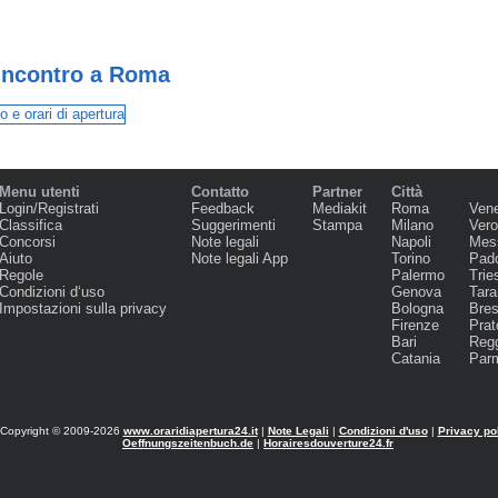
 Incontro a Roma
Menu utenti
Contatto
Partner
Città
Login/Registrati
Feedback
Mediakit
Roma
Ven
Classifica
Suggerimenti
Stampa
Milano
Ver
Concorsi
Note legali
Napoli
Mes
Aiuto
Note legali App
Torino
Pad
Regole
Palermo
Trie
Condizioni d‘uso
Genova
Tara
Impostazioni sulla privacy
Bologna
Bres
Firenze
Prat
Bari
Regg
Catania
Par
Copyright © 2009-2026
www.oraridiapertura24.it
|
Note Legali
|
Condizioni d'uso
|
Privacy po
Oeffnungszeitenbuch.de
|
Horairesdouverture24.fr