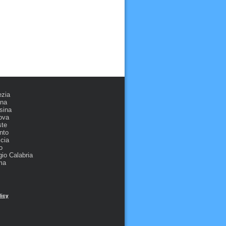
ezia
ona
sina
ova
ste
nto
cia
o
io Calabria
ma
licy