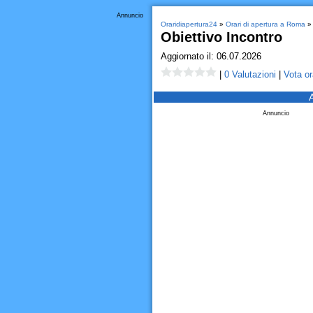
Annuncio
Oraridiapertura24
»
Orari di apertura a Roma
» 
Obiettivo Incontro
Aggiornato il: 06.07.2026
|
0 Valutazioni
|
Vota or
Annuncio