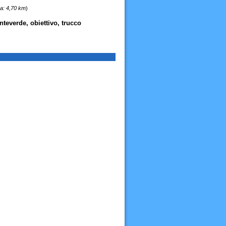
a: 4,70 km
)
nteverde, obiettivo, trucco