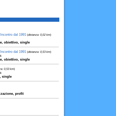
 Incontro dal 1991
(
distanza: 0,02 km
)
, obiettivo, single
 Incontro dal 1991
(
distanza: 0,53 km
)
a
, obiettivo, single
za: 0,53 km
)
a
, single
zzazione, profit