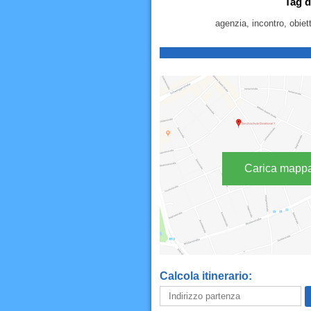
Tag d
agenzia, incontro, obiet
Carica mapp
Calcola itinerario: