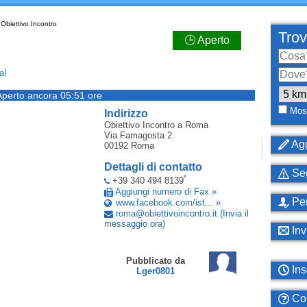
Obiettivo Incontro
Trov
🕒 Aperto
a!
Aperto ancora 05:51 ore
Most
Indirizzo
Obiettivo Incontro
a Roma
Via Famagosta 2
Agg
00192
Roma
Dettagli di contatto
Seg
*
+39 340 494 8139
Aggiungi numero di Fax »
Per
www.facebook.com/ist... »
roma
@
obiettivoincontro
.
it
(Invia il
messaggio ora)
Inv
Pubblicato da
Ins
Lger0801
Com