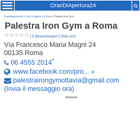
OrariDiApertura24
Oraridiapertura24
»
Orari di apertura a Roma
» Palestra Iron Gym
Palestra Iron Gym
a Roma
|
0 Bewertungen
|
Vota ora!
Via Francesco Maria Magni 24
00135
Roma
*
06 4555 2014
www.facebook.com/pro... »
palestrairongymottavia
@
gmail
.
com
(Invia il messaggio ora)
Annuncio