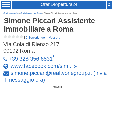
OrariDiApertura24
Oraridiapertura24
»
Orari di apertura a Roma
» Simone Piccari Assistente Immobiliare
Simone Piccari Assistente
Immobiliare
a Roma
|
0 Bewertungen
|
Vota ora!
Via Cola di Rienzo 217
00192
Roma
*
+39 328 356 6831
www.facebook.com/sim... »
simone
.
piccari
@
realtyonegroup
.
it
(Invia
il messaggio ora)
Annuncio