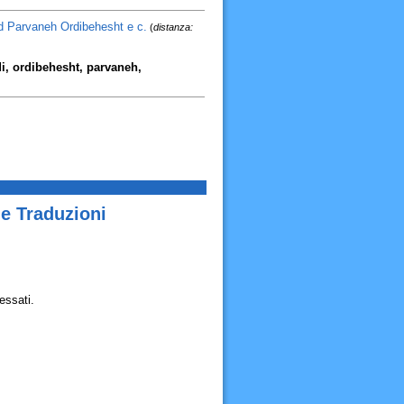
d Parvaneh Ordibehesht e c.
(
distanza:
di, ordibehesht, parvaneh,
e Traduzioni
essati.