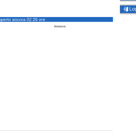
Log
Aperto ancora 02:26 ore
Annuncio