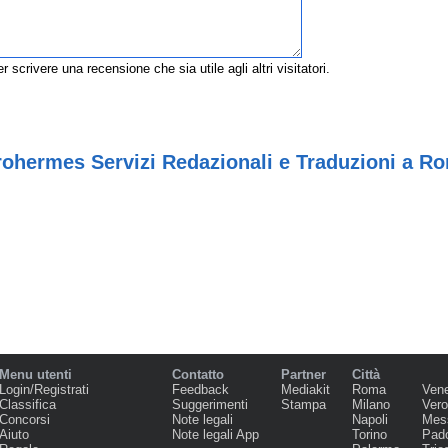
r scrivere una recensione che sia utile agli altri visitatori.
rohermes Servizi Redazionali e Traduzioni a R
Menu utenti
Contatto
Partner
Città
Login/Registrati
Feedback
Mediakit
Roma
Ven
Classifica
Suggerimenti
Stampa
Milano
Ver
Concorsi
Note legali
Napoli
Mes
Aiuto
Note legali App
Torino
Pad