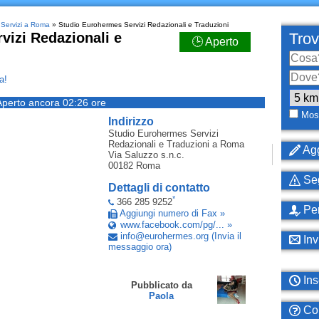
»
Servizi a Roma
» Studio Eurohermes Servizi Redazionali e Traduzioni
vizi Redazionali e
Trov
🕒 Aperto
a!
Aperto ancora 02:26 ore
Most
Indirizzo
Studio Eurohermes Servizi
Redazionali e Traduzioni
a Roma
Agg
Via Saluzzo s.n.c.
00182
Roma
Seg
Dettagli di contatto
*
366 285 9252
Per
Aggiungi numero di Fax »
www.facebook.com/pg/... »
info
@
eurohermes
.
org
(Invia il
Inv
messaggio ora)
Ins
Pubblicato da
Paola
Com