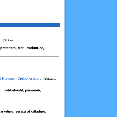
: 0,88 km
)
retariato, testi, traduttrice,
d Parvaneh Ordibehesht e c.
(
distanza:
di, ordibehesht, parvaneh,
keting, servizi al cittadino,