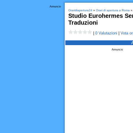
Annuncio
Oraridiapertura24
»
Orari di apertura a Roma
Studio Eurohermes Ser
Traduzioni
|
0 Valutazioni
|
Vota or
Annuncio