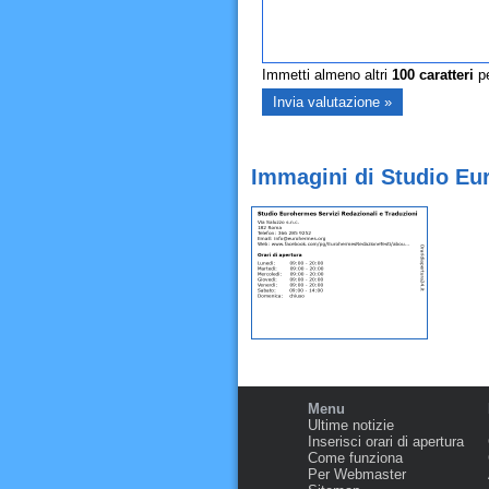
Immetti almeno altri
100
caratteri
pe
Immagini di Studio Eu
Menu
Ultime notizie
Inserisci orari di apertura
Come funziona
Per Webmaster