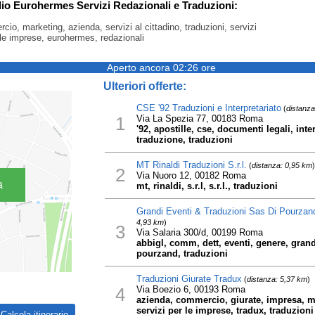
dio Eurohermes Servizi Redazionali e Traduzioni:
cio, marketing, azienda, servizi al cittadino, traduzioni, servizi
le imprese, eurohermes, redazionali
Aperto ancora 02:26 ore
Ulteriori offerte:
CSE '92 Traduzioni e Interpretariato
(
distanza
1
Via La Spezia 77, 00183 Roma
'92, apostille, cse, documenti legali, interp
traduzione, traduzioni
MT Rinaldi Traduzioni S.r.l.
(
distanza: 0,95 km
)
2
Via Nuoro 12, 00182 Roma
a
mt, rinaldi, s.r.l, s.r.l., traduzioni
Grandi Eventi & Traduzioni Sas Di Pourzan
4,93 km
)
3
Via Salaria 300/d, 00199 Roma
abbigl, comm, dett, eventi, genere, gran
pourzand, traduzioni
Traduzioni Giurate Tradux
(
distanza: 5,37 km
)
4
Via Boezio 6, 00193 Roma
azienda, commercio, giurate, impresa, mar
servizi per le imprese, tradux, traduzioni