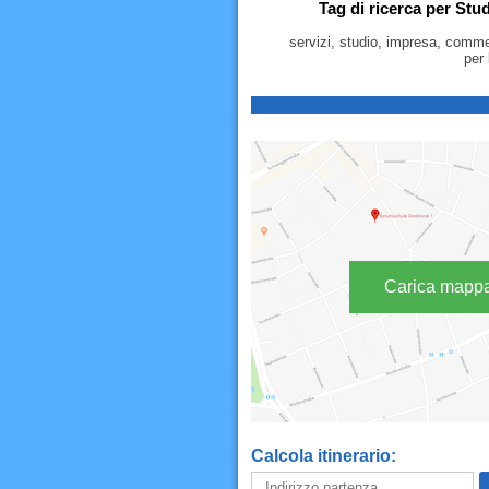
Tag di ricerca per Stu
servizi, studio, impresa, commer
per 
Carica mapp
Calcola itinerario: