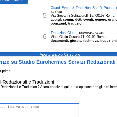
Grandi Eventi & Traduzioni Sas Di Pourzan
5,73 km
)
5
Via Giovanni Schiaparelli 15, 00197 Roma
abbigl, comm, dett, eventi, genere, gran
pourzand, traduzioni
Traduzioni Giurate
(
distanza: 5,88 km
)
6
Viale Giulio Cesare 71, 00192 Roma
documenti, giurate, rechnova, traduzioni
Aperto ancora 02:26 ore
nze su Studio Eurohermes Servizi Redazionali 
r primo!
 Redazionali e Traduzioni
dazionali e Traduzioni? Allora condividi qui la tua opinione con gli altri inter