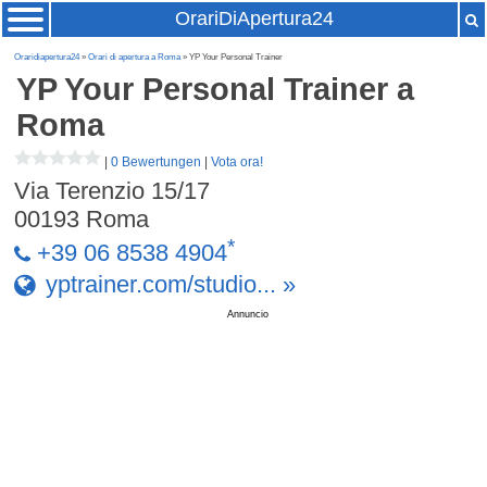
OrariDiApertura24
Oraridiapertura24
»
Orari di apertura a Roma
» YP Your Personal Trainer
YP Your Personal Trainer
a
Roma
|
0 Bewertungen
|
Vota ora!
Via Terenzio 15/17
00193
Roma
*
+39 06 8538 4904
yptrainer.com/studio... »
Annuncio