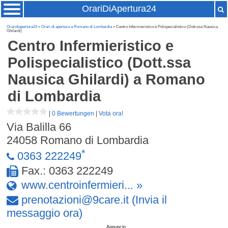
OrariDiApertura24
Oraridiapertura24
»
Orari di apertura a Romano di Lombardia
» Centro Infermieristico e Polispecialistico (Dott.ssa Nausica
Ghilardi)
Centro Infermieristico e
Polispecialistico (Dott.ssa
Nausica Ghilardi)
a Romano
di Lombardia
|
0 Bewertungen
|
Vota ora!
Via Balilla 66
24058
Romano di Lombardia
*
0363 222249
Fax.: 0363 222249
www.centroinfermieri... »
prenotazioni
@
9care
.
it
(Invia il
messaggio ora)
Annuncio