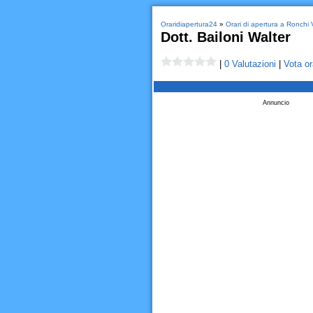
Oraridiapertura24
»
Orari di apertura a Ronchi
Dott. Bailoni Walter
|
0 Valutazioni
|
Vota or
Annuncio