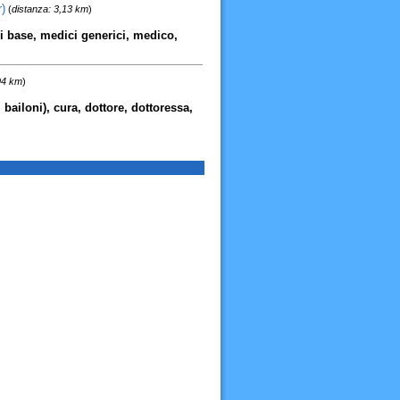
)
(
distanza: 3,13 km
)
i base, medici generici, medico,
94 km
)
bailoni), cura, dottore, dottoressa,