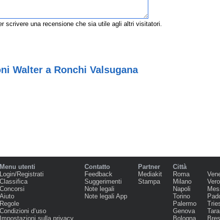
r scrivere una recensione che sia utile agli altri visitatori.
oni Walter a Ronchi Valsugana
Menu utenti
Contatto
Partner
Città
Login/Registrati
Feedback
Mediakit
Roma
Ven
Classifica
Suggerimenti
Stampa
Milano
Ver
Concorsi
Note legali
Napoli
Mes
Aiuto
Note legali App
Torino
Pad
Regole
Palermo
Trie
Condizioni d‘uso
Genova
Tara
Impostazioni sulla privacy
Bologna
Bres