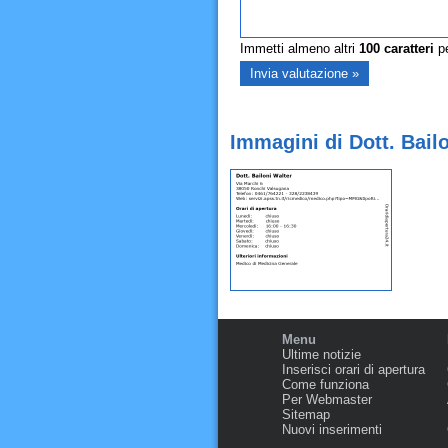
Immetti almeno altri
100
caratteri
pe
Immagini di Dott. Bail
Menu
Ultime notizie
Inserisci orari di apertura
Come funziona
Per Webmaster
Sitemap
Nuovi inserimenti