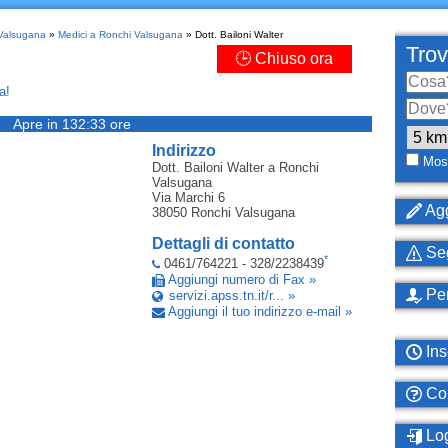
 Valsugana
»
Medici a Ronchi Valsugana
» Dott. Bailoni Walter
Trov
🕒 Chiuso ora
a!
Apre in 132:33 ore
Indirizzo
Most
Dott. Bailoni Walter
a Ronchi
Valsugana
Via Marchi 6
Agg
38050
Ronchi Valsugana
Dettagli di contatto
Seg
*
0461/764221 - 328/2238439
Aggiungi numero di Fax »
Per
servizi.apss.tn.it/r... »
Aggiungi il tuo indirizzo e-mail »
Ins
Com
Log