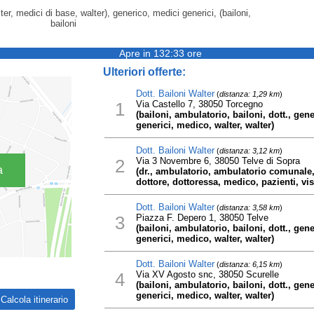
er, medici di base, walter), generico, medici generici, (bailoni,
bailoni
Apre in 132:33 ore
Ulteriori offerte:
Dott. Bailoni Walter
(
distanza: 1,29 km
)
1
Via Castello 7, 38050 Torcegno
(bailoni, ambulatorio, bailoni, dott., gen
generici, medico, walter, walter)
Dott. Bailoni Walter
(
distanza: 3,12 km
)
2
Via 3 Novembre 6, 38050 Telve di Sopra
a
(dr., ambulatorio, ambulatorio comunale, b
dottore, dottoressa, medico, pazienti, vis
Dott. Bailoni Walter
(
distanza: 3,58 km
)
3
Piazza F. Depero 1, 38050 Telve
(bailoni, ambulatorio, bailoni, dott., gen
generici, medico, walter, walter)
Dott. Bailoni Walter
(
distanza: 6,15 km
)
4
Via XV Agosto snc, 38050 Scurelle
(bailoni, ambulatorio, bailoni, dott., gen
generici, medico, walter, walter)