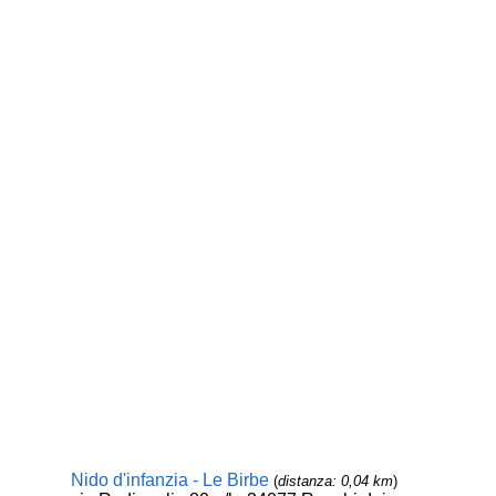
Nido d'infanzia - Le Birbe
(
distanza: 0,04 km
)