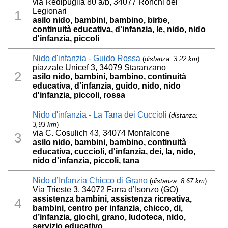
via Redipuglia 80 a/b, 34077 Ronchi dei
Legionari
1
asilo nido, bambini, bambino, birbe,
continuità educativa, d'infanzia, le, nido, nido
d'infanzia, piccoli
Nido d'infanzia - Guido Rossa
(
distanza: 3,22 km
)
piazzale Unicef 3, 34079 Staranzano
2
asilo nido, bambini, bambino, continuità
educativa, d'infanzia, guido, nido, nido
d'infanzia, piccoli, rossa
Nido d'infanzia - La Tana dei Cuccioli
(
distanza:
3,93 km
)
via C. Cosulich 43, 34074 Monfalcone
3
asilo nido, bambini, bambino, continuità
educativa, cuccioli, d'infanzia, dei, la, nido,
nido d'infanzia, piccoli, tana
Nido d’Infanzia Chicco di Grano
(
distanza: 8,67 km
)
Via Trieste 3, 34072 Farra d’Isonzo (GO)
assistenza bambini, assistenza ricreativa,
4
bambini, centro per infanzia, chicco, di,
d’infanzia, giochi, grano, ludoteca, nido,
servizio educativo