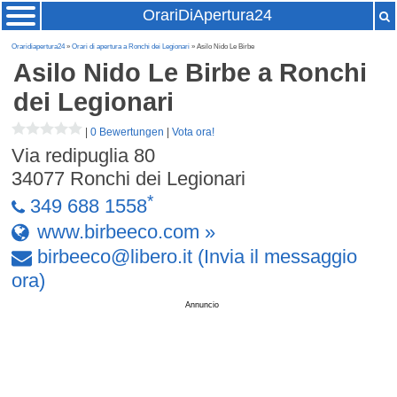
OrariDiApertura24
Oraridiapertura24
»
Orari di apertura a Ronchi dei Legionari
» Asilo Nido Le Birbe
Asilo Nido Le Birbe
a Ronchi
dei Legionari
|
0 Bewertungen
|
Vota ora!
Via redipuglia 80
34077
Ronchi dei Legionari
*
349 688 1558
www.birbeeco.com »
birbeeco
@
libero
.
it
(Invia il messaggio
ora)
Annuncio