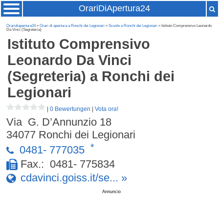
OrariDiApertura24
Oraridiapertura24
»
Orari di apertura a Ronchi dei Legionari
»
Scuole a Ronchi dei Legionari
» Istituto Comprensivo Leonardo
Da Vinci (Segreteria)
Istituto Comprensivo
Leonardo Da Vinci
(Segreteria)
a Ronchi dei
Legionari
|
0 Bewertungen
|
Vota ora!
Via G. D’Annunzio 18
34077
Ronchi dei Legionari
*
0481- 777035
Fax.: 0481- 775834
cdavinci.goiss.it/se... »
Annuncio