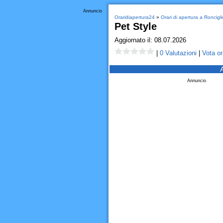
Annuncio
Oraridiapertura24
»
Orari di apertura a Roncigl
Pet Style
Aggiornato il: 08.07.2026
|
0 Valutazioni
|
Vota or
Annuncio