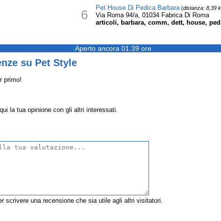
Pet House Di Pedica Barbara
(
distanza: 8,39 
6
Via Roma 94/a, 01034 Fabrica Di Roma
articoli, barbara, comm, dett, house, pedi
Aperto ancora 01:39 ore
nze su Pet Style
r primo!
i la tua opinione con gli altri interessati.
r scrivere una recensione che sia utile agli altri visitatori.