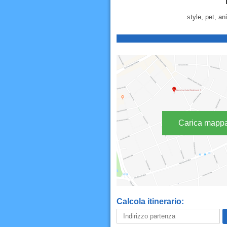
style, pet, an
Carica mapp
Calcola itinerario: