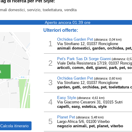
Tag di ricerca per Pet Style:
imali domestici, servizio, toelettatura, vendita
Aperto ancora 01:39 ore
Ulteriori offerte:
Orchidea Garden Pet
(
distanza: 0,04 km
)
1
Via Strofiano 12, 01037 Ronciglione
animali domestici, garden, orchidea, pet, 
Pet's Park Sas Di Sorge Gianni
(
distanza: 0,
2
Viale Della Resistenza 17/19, 01037 Roncig
articoli, comm, dett, gianni, park, pet, so
a
Orchidea Garden Pet
(
distanza: 0,60 km
)
3
Via Strofiano 12, 01037 Ronciglione
garden, gatti, orchidea, pet, toelettatura 
Easy Style
(
distanza: 4,61 km
)
4
Via Giacomo Cesaroni 31, 01015 Sutri
capelli, easy, estetica, style
Planet Pet
(
distanza: 5,48 km
)
5
Largo Africa 5/6, 01100 Viterbo
negozio animali, pet, planet, viterbo