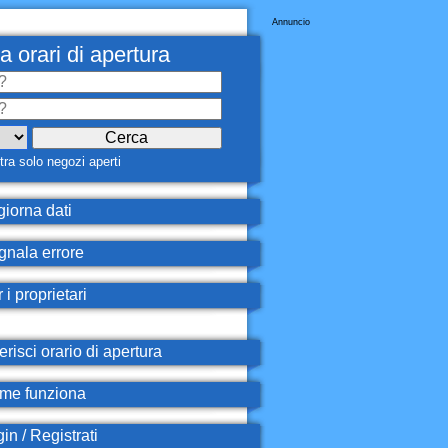
Annuncio
a orari di apertura
ra solo negozi aperti
iorna dati
nala errore
 i proprietari
erisci orario di apertura
e funziona
in / Registrati