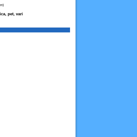
km
)
ca, pet, vari