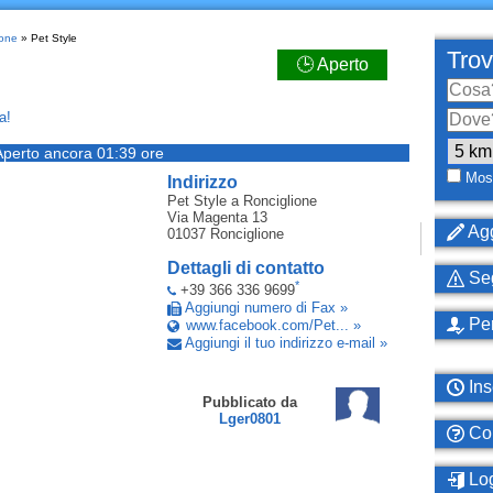
ione
» Pet Style
Trov
🕒 Aperto
a!
Aperto ancora 01:39 ore
Most
Indirizzo
Pet Style
a Ronciglione
Via Magenta 13
Agg
01037
Ronciglione
Dettagli di contatto
Seg
*
+39 366 336 9699
Aggiungi numero di Fax »
Per
www.facebook.com/Pet... »
Aggiungi il tuo indirizzo e-mail »
Ins
Pubblicato da
Lger0801
Com
Log