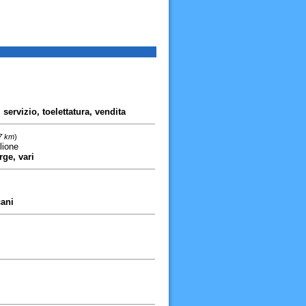
servizio, toelettatura, vendita
57 km
)
lione
rge, vari
cani