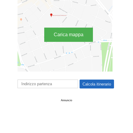
Carica mappa
Annuncio