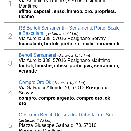
Via Antonio Pacinotti 9, 57016 Rosignano
1
Marittimo
affitto, caporali, enzo, immob, oro, proprietà,
ricamo
RB Bertoli Serramenti – Serramenti, Porte, Scale
e Basculanti
(
distanza: 0,42 km
)
2
Via Aurelia 338, 57016 Rosignano Solvay
basculanti, bertoli, porte, rb, scale, serramenti
Bertoli Serramenti
(
distanza: 0,43 km
)
Via Aurelia 338, 57016 Rosignano Marittimo
3
bertoli, finestre, infissi, porte, pvc, serramenti,
verande
Compro Oro Ok
(
distanza: 0,50 km
)
Via Salvador Allende 70, 57013 Rosignano
4
Solvay
compro, compro argento, compro oro, ok,
oro
Oreficeria Bertoli Di Paradisi Roberta & c. Snc
(
distanza: 4,73 km
)
5
Piazza Giuseppe Garibaldi 73, 57016
Rosignano Marittimo