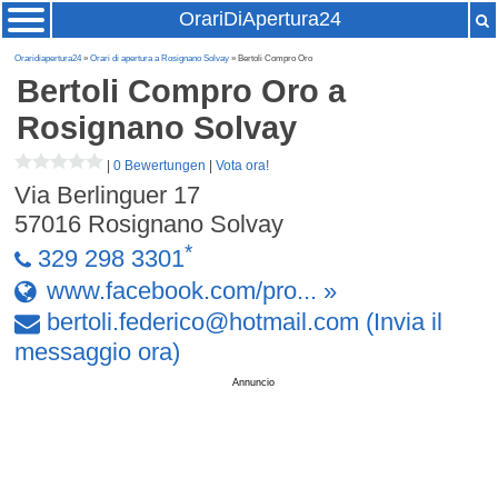
OrariDiApertura24
Oraridiapertura24
»
Orari di apertura a Rosignano Solvay
» Bertoli Compro Oro
Bertoli Compro Oro
a
Rosignano Solvay
|
0 Bewertungen
|
Vota ora!
Via Berlinguer 17
57016
Rosignano Solvay
*
329 298 3301
www.facebook.com/pro... »
bertoli
.
federico
@
hotmail
.
com
(Invia il
messaggio ora)
Annuncio