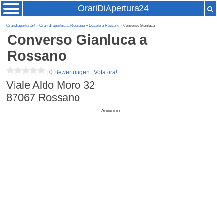
OrariDiApertura24
Oraridiapertura24
»
Orari di apertura a Rossano
»
Edicole a Rossano
» Converso Gianluca
Converso Gianluca
a
Rossano
|
0 Bewertungen
|
Vota ora!
Viale Aldo Moro 32
87067
Rossano
Annuncio