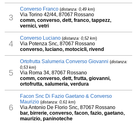
Converso Franco
(
distanza: 0,49 km
)
Via Torino 42/44, 87067 Rossano
3
comm, converso, dett, franco, tappezz,
vernici, vetri
Converso Luciano
(
distanza: 0,52 km
)
4
Via Potenza Snc, 87067 Rossano
converso, luciano, motocicli, rivend
Ortofrutta Salumeria Converso Giovanni
(
distanza:
0,53 km
)
5
Via Roma 34, 87067 Rossano
comm, converso, dett, frutta, giovanni,
ortofrutta, salumeria, verdura
Facon Snc Di Fazio Gaetano & Converso
Maurizio
(
distanza: 0,61 km
)
6
Via Antonio De Florio Snc, 87067 Rossano
bar, birrerie, converso, facon, fazio, gaetano,
maurizio, paninoteche