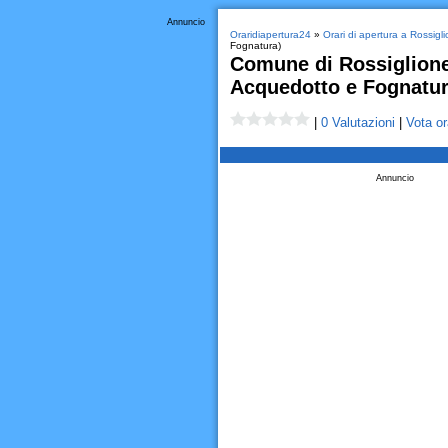
Annuncio
Oraridiapertura24
»
Orari di apertura a Rossigl
Fognatura)
Comune di Rossiglione 
Acquedotto e Fognatur
|
0 Valutazioni
|
Vota or
Annuncio