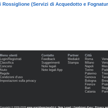
Rossiglione (Servizi di Acquedotto e Fognatur
Menu utenti
Contatto
Partner
Città
Login/Registrati
Feedback
Mediakit
Roma
Ven
Classifica
Suggerimenti
Stampa
Milano
Ver
Concorsi
Note legali
Napoli
Mes
Aiuto
Note legali App
Torino
Pad
Regole
Palermo
Trie
Condizioni d‘uso
Genova
Tara
Impostazioni sulla privacy
Bologna
Bres
Firenze
Prat
Bari
Regg
Catania
Par
Copyright © 2009-2026
www.oraridiapertura24.it
|
Note Legali
|
Condizioni d'uso
|
Privacy po