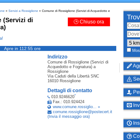
ione
»
Servizi a Rossiglione
» Comune di Rossiglione (Servizi di Acquedotto e
Trov
(Servizi di
🕒 Chiuso ora
a)
a!
Apre in 112:55 ore
Most
Indirizzo
Comune di Rossiglione (Servizi di
Agg
Acquedotto e Fognatura)
a
Rossiglione
Via Caduti della Libertà SNC
Seg
16010
Rossiglione
Dettagli di contatto
Per
*
010.9246620
Fax.: 010.924424
Inv
www.comune.rossiglio... »
comune
.
rossiglione
@
postecert
.
it
(Invia il messaggio ora)
Ins
Com