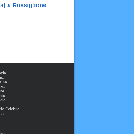
a) a Rossiglione
ezia
ona
sina
ova
ste
nto
cia
o
io Calabria
ma
licy