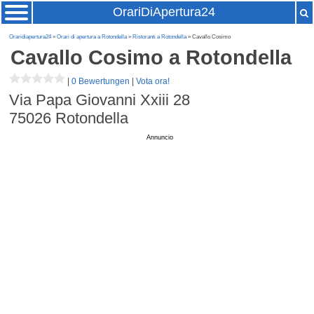
OrariDiApertura24
Oraridiapertura24
»
Orari di apertura a Rotondella
»
Ristoranti a Rotondella
» Cavallo Cosimo
Cavallo Cosimo
a Rotondella
|
0 Bewertungen
|
Vota ora!
Via Papa Giovanni Xxiii 28
75026
Rotondella
Annuncio