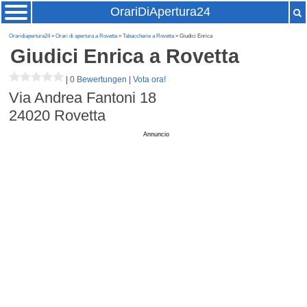
OrariDiApertura24
Oraridiapertura24
»
Orari di apertura a Rovetta
»
Tabaccherie a Rovetta
» Giudici Enrica
Giudici Enrica
a Rovetta
|
0 Bewertungen
|
Vota ora!
Via Andrea Fantoni 18
24020
Rovetta
Annuncio