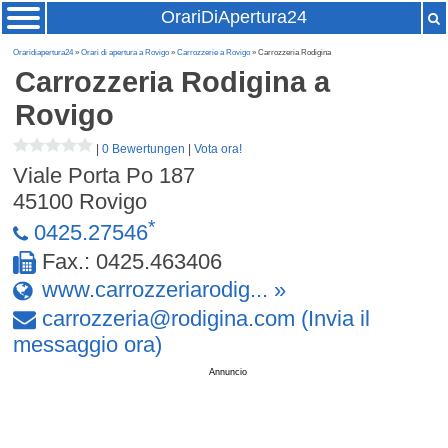
OrariDiApertura24
Oraridiapertura24
»
Orari di apertura a Rovigo
»
Carrozzerie a Rovigo
» Carrozzeria Rodigina
Carrozzeria Rodigina
a
Rovigo
|
0 Bewertungen
|
Vota ora!
Viale Porta Po 187
45100
Rovigo
*
0425.27546
Fax.: 0425.463406
www.carrozzeriarodig... »
carrozzeria
@
rodigina
.
com
(Invia il
messaggio ora)
Annuncio