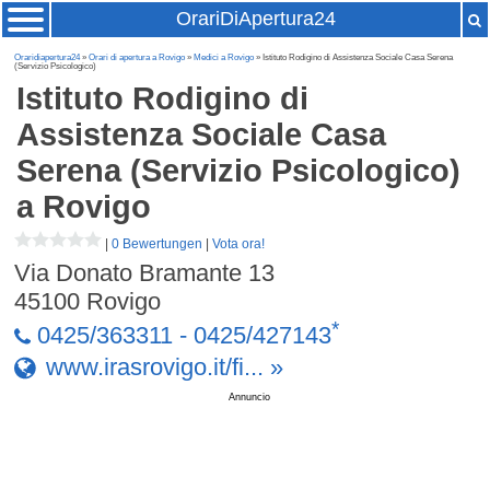
OrariDiApertura24
Oraridiapertura24
»
Orari di apertura a Rovigo
»
Medici a Rovigo
» Istituto Rodigino di Assistenza Sociale Casa Serena
(Servizio Psicologico)
Istituto Rodigino di
Assistenza Sociale Casa
Serena (Servizio Psicologico)
a Rovigo
|
0 Bewertungen
|
Vota ora!
Via Donato Bramante 13
45100
Rovigo
*
0425/363311 - 0425/427143
www.irasrovigo.it/fi... »
Annuncio