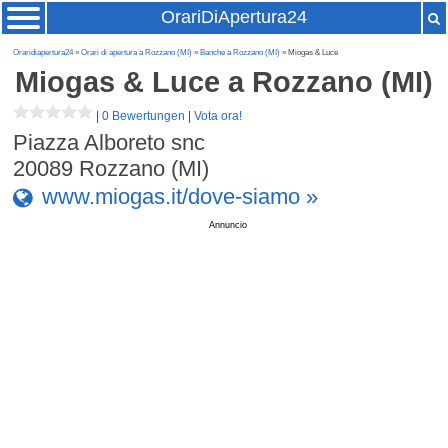
OrariDiApertura24
Oraridiapertura24
»
Orari di apertura a Rozzano (MI)
»
Banche a Rozzano (MI)
» Miogas & Luce
Miogas & Luce
a Rozzano (MI)
|
0 Bewertungen
|
Vota ora!
Piazza Alboreto snc
20089
Rozzano (MI)
www.miogas.it/dove-siamo »
Annuncio