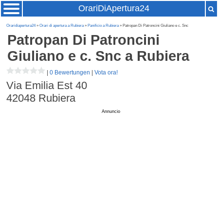
OrariDiApertura24
Oraridiapertura24
»
Orari di apertura a Rubiera
»
Panificio a Rubiera
» Patropan Di Patroncini Giuliano e c. Snc
Patropan Di Patroncini
Giuliano e c. Snc
a Rubiera
|
0 Bewertungen
|
Vota ora!
Via Emilia Est 40
42048
Rubiera
Annuncio