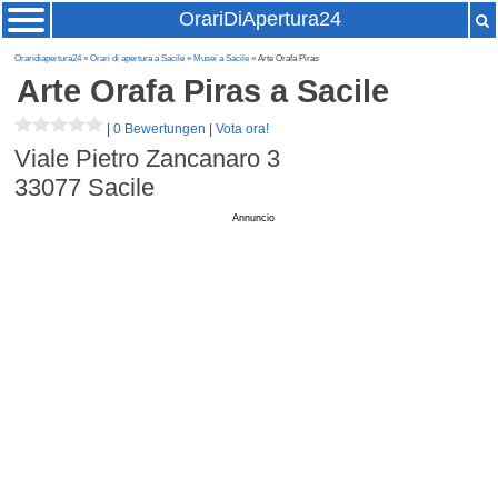
OrariDiApertura24
Oraridiapertura24
»
Orari di apertura a Sacile
»
Musei a Sacile
» Arte Orafa Piras
Arte Orafa Piras
a Sacile
|
0 Bewertungen
|
Vota ora!
Viale Pietro Zancanaro 3
33077
Sacile
Annuncio