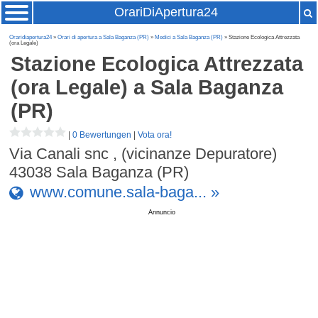
OrariDiApertura24
Oraridiapertura24
»
Orari di apertura a Sala Baganza (PR)
»
Medici a Sala Baganza (PR)
» Stazione Ecologica Attrezzata
(ora Legale)
Stazione Ecologica Attrezzata
(ora Legale)
a Sala Baganza
(PR)
|
0 Bewertungen
|
Vota ora!
Via Canali snc , (vicinanze Depuratore)
43038
Sala Baganza (PR)
www.comune.sala-baga... »
Annuncio