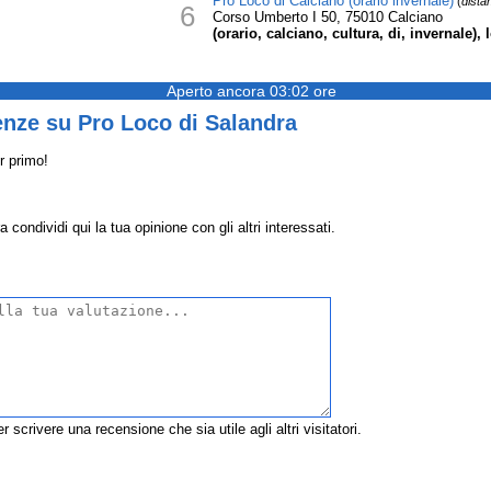
Pro Loco di Calciano (orario invernale)
(
dista
6
Corso Umberto I 50, 75010 Calciano
(orario, calciano, cultura, di, invernale),
Aperto ancora 03:02 ore
enze su Pro Loco di Salandra
r primo!
condividi qui la tua opinione con gli altri interessati.
r scrivere una recensione che sia utile agli altri visitatori.