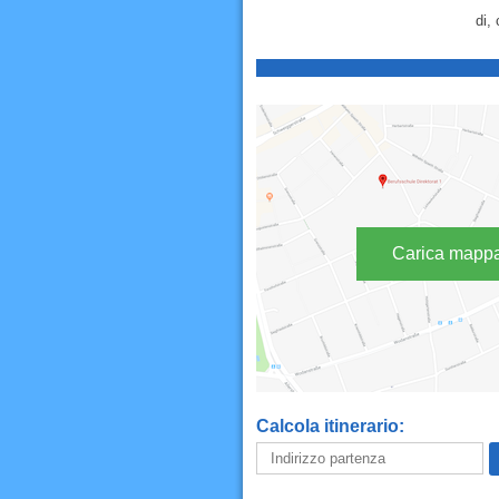
di,
Carica mapp
Calcola itinerario: