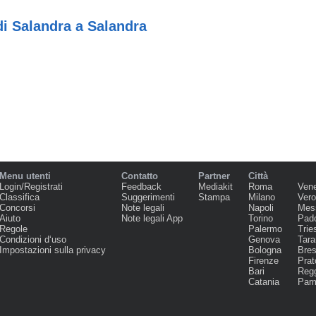
i Salandra a Salandra
Menu utenti
Contatto
Partner
Città
Login/Registrati
Feedback
Mediakit
Roma
Ven
Classifica
Suggerimenti
Stampa
Milano
Ver
Concorsi
Note legali
Napoli
Mes
Aiuto
Note legali App
Torino
Pad
Regole
Palermo
Trie
Condizioni d‘uso
Genova
Tara
Impostazioni sulla privacy
Bologna
Bres
Firenze
Prat
Bari
Regg
Catania
Par