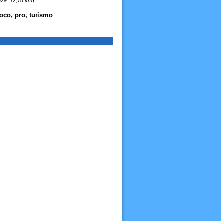
nza: 12,78 km
)
 loco, pro, turismo