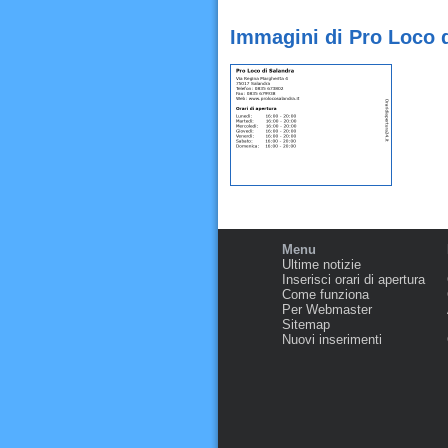
Immagini di Pro Loco d
Menu
Ultime notizie
Inserisci orari di apertura
Come funziona
Per Webmaster
Sitemap
Nuovi inserimenti