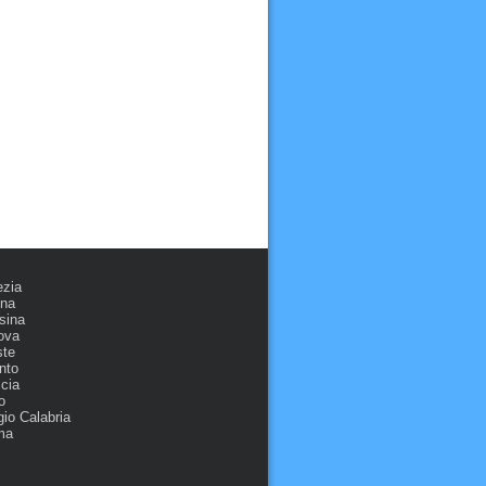
ezia
ona
sina
ova
ste
nto
cia
o
io Calabria
ma