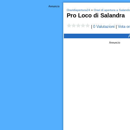
Annuncio
Oraridiapertura24
»
Orari di apertura a Salandr
Pro Loco di Salandra
|
0 Valutazioni
|
Vota or
Annuncio