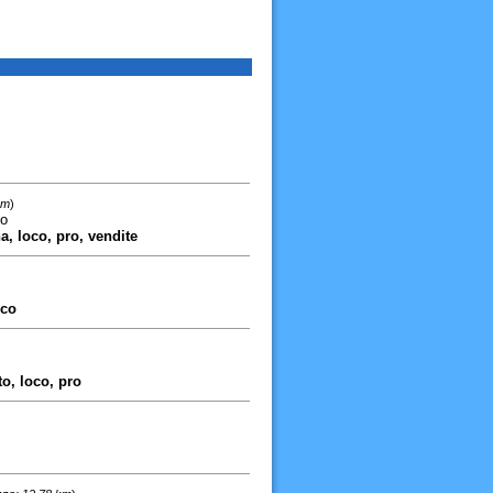
km
)
so
a, loco, pro, vendite
oco
to, loco, pro