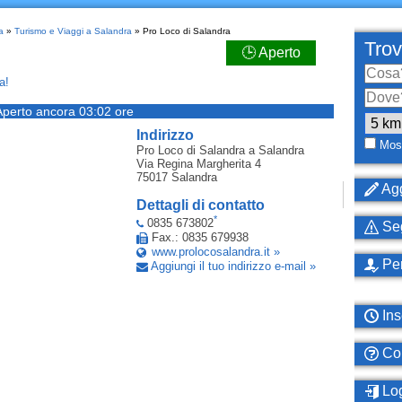
a
»
Turismo e Viaggi a Salandra
» Pro Loco di Salandra
Trov
🕒 Aperto
a!
Aperto ancora 03:02 ore
Indirizzo
Most
Pro Loco di Salandra
a Salandra
Via Regina Margherita 4
75017
Salandra
Agg
Dettagli di contatto
*
0835 673802
Seg
Fax.: 0835 679938
www.prolocosalandra.it »
Per
Aggiungi il tuo indirizzo e-mail »
Ins
Com
Log