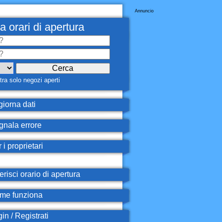
Annuncio
a orari di apertura
ra solo negozi aperti
iorna dati
nala errore
 i proprietari
erisci orario di apertura
e funziona
in / Registrati