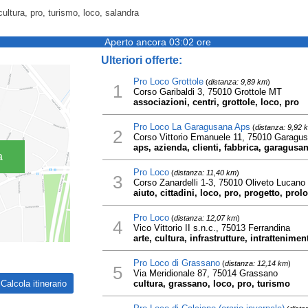
 cultura, pro, turismo, loco, salandra
Aperto ancora 03:02 ore
Ulteriori offerte:
Pro Loco Grottole
(
distanza: 9,89 km
)
1
Corso Garibaldi 3, 75010 Grottole MT
associazioni, centri, grottole, loco, pro
Pro Loco La Garagusana Aps
(
distanza: 9,92 
2
Corso Vittorio Emanuele 11, 75010 Garagu
aps, azienda, clienti, fabbrica, garagusan
a
Pro Loco
(
distanza: 11,40 km
)
3
Corso Zanardelli 1-3, 75010 Oliveto Lucano
aiuto, cittadini, loco, pro, progetto, prol
Pro Loco
(
distanza: 12,07 km
)
4
Vico Vittorio II s.n.c., 75013 Ferrandina
arte, cultura, infrastrutture, intrattenimen
Pro Loco di Grassano
(
distanza: 12,14 km
)
5
Via Meridionale 87, 75014 Grassano
cultura, grassano, loco, pro, turismo