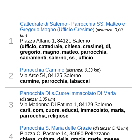
Cattedrale di Salerno - Parrocchia SS. Matteo e
Gregorio Magno (Ufficio Cresime)
(
distanza: 0,00
km
)
1
Piazza Alfano 1, 84121 Salerno
(ufficio, cattedrale, chiesa, cresime), di,
gregorio, magno, matteo, parrocchia,
sacramenti, salerno, ss., ufficio
Parrocchia Carmine
(
distanza: 0,33 km
)
2
Via Arce 54, 84125 Salerno
carmine, parrocchia, tabaccai
Parrocchia Di s.Cuore Immacolato Di Maria
(
distanza: 3,35 km
)
3
Via Madonna Di Fatima 1, 84129 Salerno
carit, com, cuore, educat, immacolato, maria,
parrocchia, religiose
Parrocchia S. Maria delle Grazie
(
distanza: 5,42 km
)
Piazza C. Pastore 14, 84080 Pellezzano
4
chiesa, cultura, delle, grazie, maria, messe,