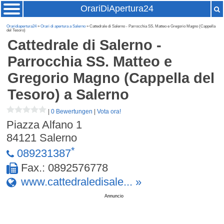
OrariDiApertura24
Oraridiapertura24
»
Orari di apertura a Salerno
» Cattedrale di Salerno - Parrocchia SS. Matteo e Gregorio Magno (Cappella
del Tesoro)
Cattedrale di Salerno -
Parrocchia SS. Matteo e
Gregorio Magno (Cappella del
Tesoro)
a Salerno
|
0 Bewertungen
|
Vota ora!
Piazza Alfano 1
84121
Salerno
*
089231387
Fax.: 0892576778
www.cattedraledisale... »
Annuncio