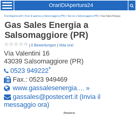
OrariDiApertura24
Oraridiapertura24
»
Orari di apertura a Salsomaggiore (PR)
»
Servizi a Salsomaggiore (PR)
» Gas Sales Energia
Gas Sales Energia
a
Salsomaggiore (PR)
|
0 Bewertungen
|
Vota ora!
Via Valentini 16
43039
Salsomaggiore (PR)
*
0523 949222
Fax.: 0523 949469
www.gassalesenergia.... »
gassales
@
postecert
.
it
(Invia il
messaggio ora)
Annuncio