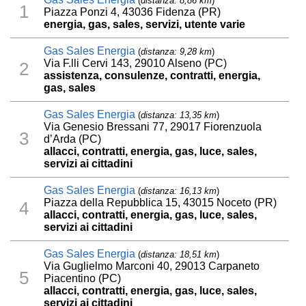
(
distanza: 8,86 km
)
1
Piazza Ponzi 4, 43036 Fidenza (PR)
energia, gas, sales, servizi, utente varie
Gas Sales Energia
(
distanza: 9,28 km
)
Via F.lli Cervi 143, 29010 Alseno (PC)
2
assistenza, consulenze, contratti, energia,
gas, sales
Gas Sales Energia
(
distanza: 13,35 km
)
Via Genesio Bressani 77, 29017 Fiorenzuola
3
d’Arda (PC)
allacci, contratti, energia, gas, luce, sales,
servizi ai cittadini
Gas Sales Energia
(
distanza: 16,13 km
)
Piazza della Repubblica 15, 43015 Noceto (PR)
4
allacci, contratti, energia, gas, luce, sales,
servizi ai cittadini
Gas Sales Energia
(
distanza: 18,51 km
)
Via Guglielmo Marconi 40, 29013 Carpaneto
5
Piacentino (PC)
allacci, contratti, energia, gas, luce, sales,
servizi ai cittadini