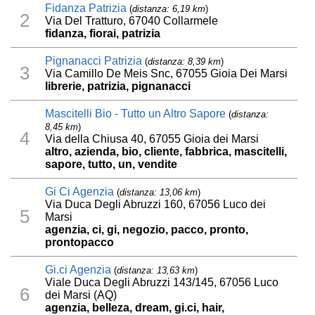
Fidanza Patrizia
(
distanza: 6,19 km
)
2
Via Del Tratturo, 67040 Collarmele
fidanza, fiorai, patrizia
Pignanacci Patrizia
(
distanza: 8,39 km
)
3
Via Camillo De Meis Snc, 67055 Gioia Dei Marsi
librerie, patrizia, pignanacci
Mascitelli Bio - Tutto un Altro Sapore
(
distanza:
8,45 km
)
4
Via della Chiusa 40, 67055 Gioia dei Marsi
altro, azienda, bio, cliente, fabbrica, mascitelli,
sapore, tutto, un, vendite
Gi Ci Agenzia
(
distanza: 13,06 km
)
Via Duca Degli Abruzzi 160, 67056 Luco dei
5
Marsi
agenzia, ci, gi, negozio, pacco, pronto,
prontopacco
Gi.ci Agenzia
(
distanza: 13,63 km
)
Viale Duca Degli Abruzzi 143/145, 67056 Luco
6
dei Marsi (AQ)
agenzia, belleza, dream, gi.ci, hair,