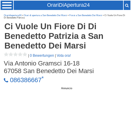
OrariDiApertura24
Oraridiapertura24
»
Orari di apertura a San Benedetto Dei Marsi
»
Fiorai a San Benedetto Dei Marsi
» Ci Vuole Un Fiore Di
Di Benedetto Patrizia
Ci Vuole Un Fiore Di Di
Benedetto Patrizia
a San
Benedetto Dei Marsi
|
0 Bewertungen
|
Vota ora!
Via Antonio Gramsci 16-18
67058
San Benedetto Dei Marsi
*
086386667
Annuncio