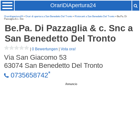
OrariDiApertura24
Oraridiapertura24
»
Orari di apertura a San Benedetto Del Tronto
»
Ristoranti a San Benedetto Del Tronto
» Be.Pa. Di
Pazzaglia & c. Snc
Be.Pa. Di Pazzaglia & c. Snc
a
San Benedetto Del Tronto
|
0 Bewertungen
|
Vota ora!
Via San Giacomo 53
63074
San Benedetto Del Tronto
*
0735658742
Annuncio