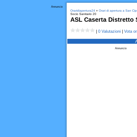
Annuncio
Oraridiapertura24
»
Orari di apertura a San Ci
Socio Sanitario 20
ASL Caserta Distretto 
|
0 Valutazioni
|
Vota or
Annuncio