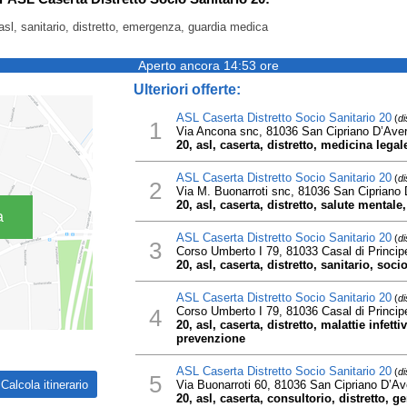
asl, sanitario, distretto, emergenza, guardia medica
Aperto ancora 14:53 ore
Ulteriori offerte:
ASL Caserta Distretto Socio Sanitario 20
(
di
1
Via Ancona snc, 81036 San Cipriano D’Ave
20, asl, caserta, distretto, medicina legale
ASL Caserta Distretto Socio Sanitario 20
(
di
2
Via M. Buonarroti snc, 81036 San Cipriano
20, asl, caserta, distretto, salute mentale
a
ASL Caserta Distretto Socio Sanitario 20
(
di
3
Corso Umberto I 79, 81033 Casal di Princip
20, asl, caserta, distretto, sanitario, soci
ASL Caserta Distretto Socio Sanitario 20
(
di
4
Corso Umberto I 79, 81036 Casal di Princip
20, asl, caserta, distretto, malattie infetti
prevenzione
ASL Caserta Distretto Socio Sanitario 20
(
di
5
Via Buonarroti 60, 81036 San Cipriano D’Av
20, asl, caserta, consultorio, distretto, ge