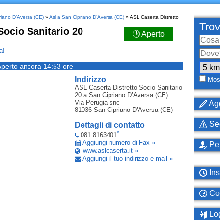
priano D’Aversa (CE)
»
Asl a San Cipriano D’Aversa (CE)
» ASL Caserta Distretto
Trov
Socio Sanitario 20
🕒 Aperto
a!
Aperto ancora 14:53 ore
Indirizzo
Most
ASL Caserta Distretto Socio Sanitario
20
a San Cipriano D’Aversa (CE)
Via Perugia snc
Agg
81036
San Cipriano D’Aversa (CE)
Seg
Dettagli di contatto
*
081 8163401
Aggiungi numero di Fax »
Per
www.aslcaserta.it »
Aggiungi il tuo indirizzo e-mail »
Ins
Com
Log