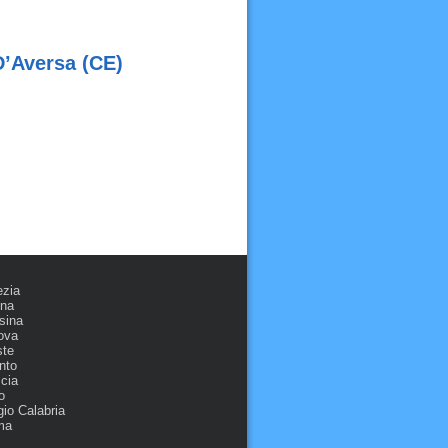
D’Aversa (CE)
ezia
ona
sina
ova
ste
nto
cia
o
io Calabria
ma