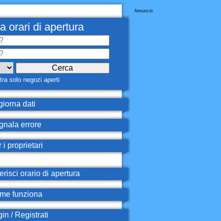
Annuncio
a orari di apertura
ra solo negozi aperti
iorna dati
nala errore
 i proprietari
erisci orario di apertura
e funziona
in / Registrati