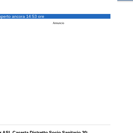
Aperto ancora 14:53 ore
Annuncio
er ASL Caserta Distretto Socio Sanitario 20: