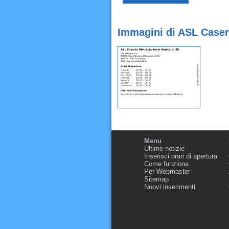
Immagini di ASL Casert
Menu
Ultime notizie
Inserisci orari di apertura
Come funziona
Per Webmaster
Sitemap
Nuovi inserimenti