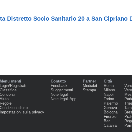
a Distretto Socio Sanitario 20 a San Cipriano 
Menu utenti
Contatto
Partner
Città
Login/Registrati
Feedback
Mediakit
Roma
Ven
Classifica
Suggerimenti
Stampa
Milano
Ver
Concorsi
Note legali
Napoli
Mes
Aiuto
Note legali App
Torino
Pad
Regole
Palermo
Trie
Condizioni d‘uso
Genova
Tara
Impostazioni sulla privacy
Bologna
Bres
Firenze
Prat
Bari
Regg
Catania
Par