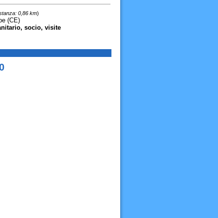
stanza: 0,86 km
)
pe (CE)
nitario, socio, visite
0