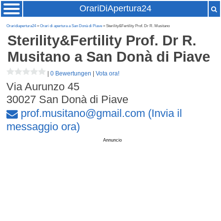
OrariDiApertura24
Oraridiapertura24
»
Orari di apertura a San Donà di Piave
» Sterility&Fertility Prof. Dr R. Musitano
Sterility&Fertility Prof. Dr R.
Musitano
a San Donà di Piave
|
0 Bewertungen
|
Vota ora!
Via Aurunzo 45
30027
San Donà di Piave
prof
.
musitano
@
gmail
.
com
(Invia il
messaggio ora)
Annuncio