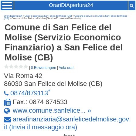
OrariDiApertura24
Oraridiapertura24
»
Orari di apertura a San Felice del Molise (CB)
»
Comune e servizi comunali a San Felice del Molise
(CB)
» Comune di San Felice del Molise (Servizio Economico Finanziario)
Comune di San Felice del
Molise (Servizio Economico
Finanziario)
a San Felice del
Molise (CB)
|
0 Bewertungen
|
Vota ora!
Via Roma 42
86030
San Felice del Molise (CB)
*
0874/879113
Fax.: 0874 874533
www.comune.sanfelice... »
areafinanziaria
@
sanfelicedelmolise
.
gov
.
it
(Invia il messaggio ora)
Annuncio