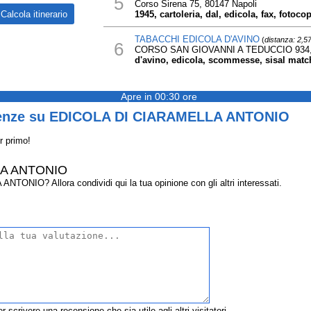
5
Corso Sirena 75, 80147 Napoli
1945, cartoleria, dal, edicola, fax, fotocop
TABACCHI EDICOLA D'AVINO
(
distanza: 2,5
6
CORSO SAN GIOVANNI A TEDUCCIO 934,
d'avino, edicola, scommesse, sisal matc
Apre in 00:30 ore
ienze su EDICOLA DI CIARAMELLA ANTONIO
r primo!
LA ANTONIO
NIO? Allora condividi qui la tua opinione con gli altri interessati.
r scrivere una recensione che sia utile agli altri visitatori.