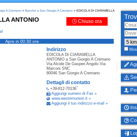
orgio A Cremano
»
Banche a San Giorgio A Cremano
» EDICOLA DI CIARAMELLA
Trov
LLA ANTONIO
🕒 Chiuso ora
a!
Apre in 00:30 ore
Indirizzo
Most
EDICOLA DI CIARAMELLA
ANTONIO
a San Giorgio A Cremano
Via Alcide De Gasperi Angolo Via
Agg
Marconi SNC
80046
San Giorgio A Cremano
Seg
Dettagli di contatto
*
+39-812-70136
Per
Aggiungi numero di Fax »
www.westernunion.it »
Aggiungi il tuo indirizzo e-mail »
Ins
Com
Log