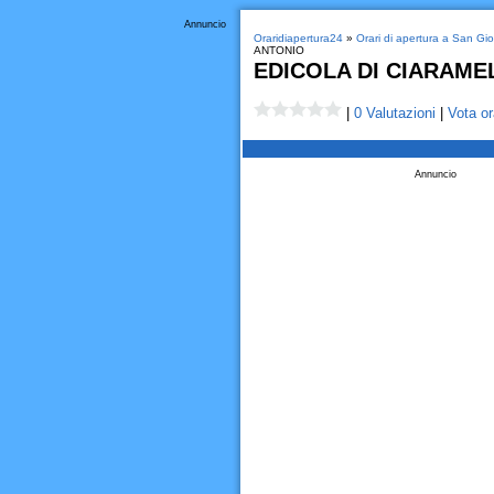
Annuncio
Oraridiapertura24
»
Orari di apertura a San Gi
ANTONIO
EDICOLA DI CIARAME
|
0 Valutazioni
|
Vota or
Annuncio