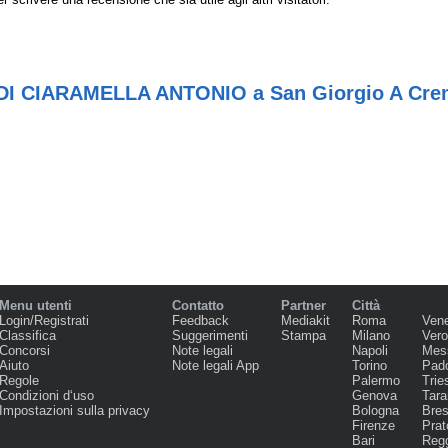
 DI CIARAMELLA ANTONIO a San Giorgio A Cr
Menu utenti
Contatto
Partner
Città
Login/Registrati
Feedback
Mediakit
Roma
Ven
Classifica
Suggerimenti
Stampa
Milano
Ver
Concorsi
Note legali
Napoli
Mes
Aiuto
Note legali App
Torino
Pad
Regole
Palermo
Trie
Condizioni d‘uso
Genova
Tara
Impostazioni sulla privacy
Bologna
Bres
Firenze
Prat
Bari
Regg