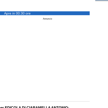
Apre in 00:30 ore
Annuncio
a per EDICOLA DI CIARAMELLA ANTONIO: