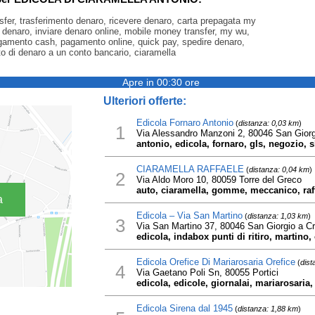
nsfer, trasferimento denaro, ricevere denaro, carta prepagata my
 denaro, inviare denaro online, mobile money transfer, my wu,
agamento cash, pagamento online, quick pay, spedire denaro,
to di denaro a un conto bancario, ciaramella
Apre in 00:30 ore
Ulteriori offerte:
Edicola Fornaro Antonio
(
distanza: 0,03 km
)
1
Via Alessandro Manzoni 2, 80046 San Gior
antonio, edicola, fornaro, gls, negozio, 
CIARAMELLA RAFFAELE
(
distanza: 0,04 km
)
2
Via Aldo Moro 10, 80059 Torre del Greco
auto, ciaramella, gomme, meccanico, raf
a
Edicola – Via San Martino
(
distanza: 1,03 km
)
3
Via San Martino 37, 80046 San Giorgio a 
edicola, indabox punti di ritiro, martino,
Edicola Orefice Di Mariarosaria Orefice
(
dist
4
Via Gaetano Poli Sn, 80055 Portici
edicola, edicole, giornalai, mariarosaria,
Edicola Sirena dal 1945
(
distanza: 1,88 km
)