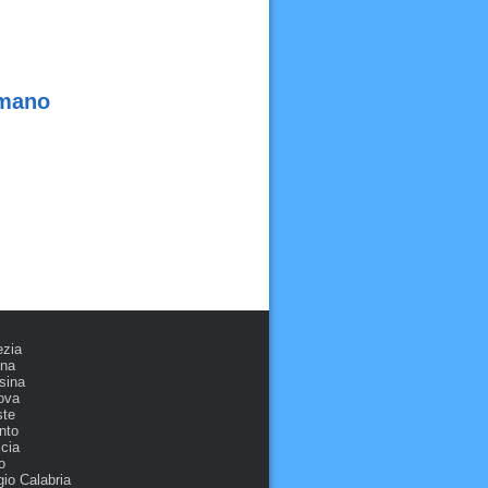
emano
ezia
ona
sina
ova
ste
nto
cia
o
io Calabria