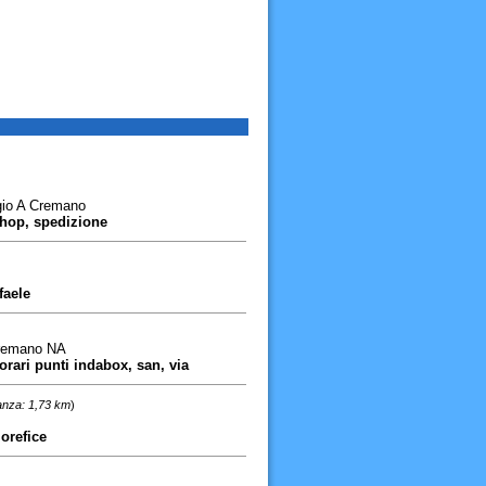
gio A Cremano
shop, spedizione
faele
Cremano NA
 orari punti indabox, san, via
anza: 1,73 km
)
 orefice