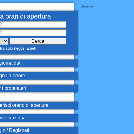
Annuncio
a orari di apertura
ra solo negozi aperti
iorna dati
nala errore
 i proprietari
erisci orario di apertura
e funziona
in / Registrati