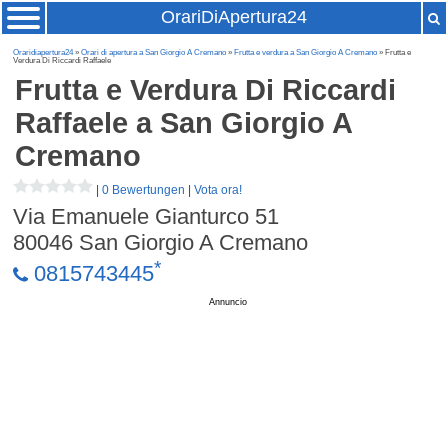
OrariDiApertura24
Oraridiapertura24
»
Orari di apertura a San Giorgio A Cremano
»
Frutta e verdura a San Giorgio A Cremano
» Frutta e
Verdura Di Riccardi Raffaele
Frutta e Verdura Di Riccardi
Raffaele
a San Giorgio A
Cremano
|
0 Bewertungen
|
Vota ora!
Via Emanuele Gianturco 51
80046
San Giorgio A Cremano
*
0815743445
Annuncio