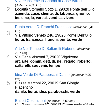
Vivere Insieme lo Gnomo di Case Varesi
(
distanza: 6,33 km
)
2
Località Stornello Sotto 1, 29028 Ponte dell'Olio
azienda, case, cliente, di, fabbrica, gnomo,
insieme, lo, varesi, vendita, vivere
Punto Verde Di Franchi Francesca
(
distanza: 6,41
km
)
3
Via Vittorio Veneto 246, 29028 Ponte Dell'Olio
fiorai, francesca, franchi, punto, verde
Arte Nel Tempo Di Saltarelli Roberto
(
distanza:
7,67 km
)
4
Via Carla Visconti 7, 29020 Vigolzone
art, arte, comm, dett, di, nel, regalo, roberto,
saltarelli, souvenir, tempo
Idea Verde Di Paraboschi Danilo
(
distanza: 9,05
km
)
5
Piazza Marconi 22, 29019 San Giorgio
Piacentino
danilo, fiorai, idea, paraboschi, verde
Butteri Costruzioni
(
distanza: 16,02 km
)
Via Risorgimento 37, 29017 Fiorenzuola d'Arda