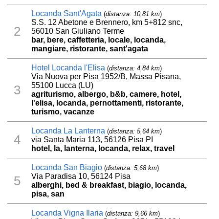
Locanda Sant'Agata
(
distanza: 10,81 km
)
S.S. 12 Abetone e Brennero, km 5+812 snc,
2
56010 San Giuliano Terme
bar, bere, caffetteria, locale, locanda,
mangiare, ristorante, sant'agata
Hotel Locanda l'Elisa
(
distanza: 4,84 km
)
Via Nuova per Pisa 1952/B, Massa Pisana,
55100 Lucca (LU)
3
agriturismo, albergo, b&b, camere, hotel,
l'elisa, locanda, pernottamenti, ristorante,
turismo, vacanze
Locanda La Lanterna
(
distanza: 5,64 km
)
4
via Santa Maria 113, 56126 Pisa PI
hotel, la, lanterna, locanda, relax, travel
Locanda San Biagio
(
distanza: 5,68 km
)
Via Paradisa 10, 56124 Pisa
5
alberghi, bed & breakfast, biagio, locanda,
pisa, san
Locanda Vigna Ilaria
(
distanza: 9,66 km
)