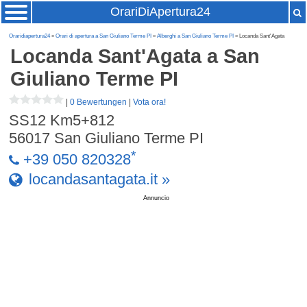
OrariDiApertura24
Oraridiapertura24
»
Orari di apertura a San Giuliano Terme PI
»
Alberghi a San Giuliano Terme PI
» Locanda Sant'Agata
Locanda Sant'Agata
a San
Giuliano Terme PI
|
0 Bewertungen
|
Vota ora!
SS12 Km5+812
56017
San Giuliano Terme PI
*
+39 050 820328
locandasantagata.it »
Annuncio