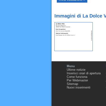
Immagini di La Dolce 
Menu
Ultime notizie
Inserisci orari di apertura
Come funziona
Per Webmaster
Sitemap
Nuovi inserimenti