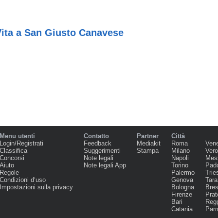
Vita a San Giusto Canavese
Menu utenti
Contatto
Partner
Città
Login/Registrati
Feedback
Mediakit
Roma
Ven
Classifica
Suggerimenti
Stampa
Milano
Ver
Concorsi
Note legali
Napoli
Mes
Aiuto
Note legali App
Torino
Pad
Regole
Palermo
Trie
Condizioni d‘uso
Genova
Tara
Impostazioni sulla privacy
Bologna
Bres
Firenze
Prat
Bari
Regg
Catania
Par