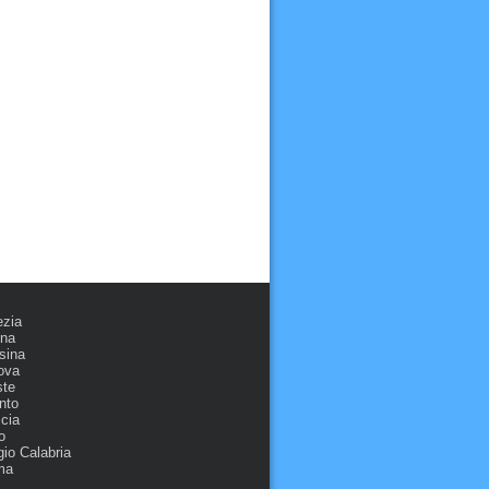
ezia
ona
sina
ova
ste
nto
cia
o
io Calabria
ma