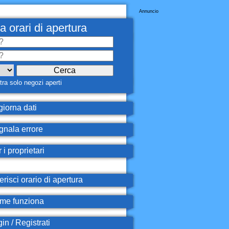
Annuncio
a orari di apertura
ra solo negozi aperti
iorna dati
nala errore
 i proprietari
erisci orario di apertura
e funziona
in / Registrati