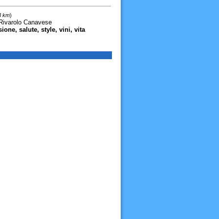
3 km
)
Rivarolo Canavese
one, salute, style, vini, vita