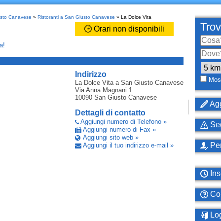
iusto Canavese
»
Ristoranti a San Giusto Canavese
» La Dolce Vita
Trov
🕒 Orari non disponibili
a!
_
Indirizzo
Most
La Dolce Vita
a San Giusto Canavese
Via Anna Magnani 1
10090
San Giusto Canavese
Agg
Dettagli di contatto
Aggiungi numero di Telefono »
Seg
Aggiungi numero di Fax »
Aggiungi sito web »
Per
Aggiungi il tuo indirizzo e-mail »
Ins
Com
Log