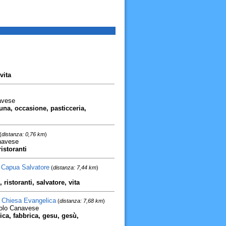
vita
avese
 luna, occasione, pasticceria,
(
distanza: 0,76 km
)
navese
istoranti
 Capua Salvatore
(
distanza: 7,44 km
)
ristoranti, salvatore, vita
- Chiesa Evangelica
(
distanza: 7,68 km
)
rolo Canavese
lica, fabbrica, gesu, gesù,