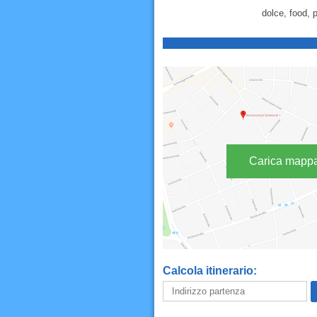
dolce, food, p
Carica mapp
Calcola itinerario: