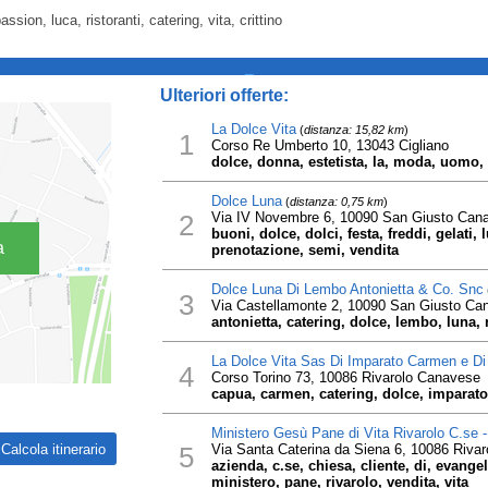
assion, luca, ristoranti, catering, vita, crittino
_
Ulteriori offerte:
La Dolce Vita
(
distanza: 15,82 km
)
1
Corso Re Umberto 10, 13043 Cigliano
dolce, donna, estetista, la, moda, uomo, 
Dolce Luna
(
distanza: 0,75 km
)
2
Via IV Novembre 6, 10090 San Giusto Can
buoni, dolce, dolci, festa, freddi, gelati,
a
prenotazione, semi, vendita
Dolce Luna Di Lembo Antonietta & Co. Snc
3
Via Castellamonte 2, 10090 San Giusto Ca
antonietta, catering, dolce, lembo, luna, r
La Dolce Vita Sas Di Imparato Carmen e Di
4
Corso Torino 73, 10086 Rivarolo Canavese
capua, carmen, catering, dolce, imparato, 
Ministero Gesù Pane di Vita Rivarolo C.se 
5
Via Santa Caterina da Siena 6, 10086 Riva
azienda, c.se, chiesa, cliente, di, evange
ministero, pane, rivarolo, vendita, vita