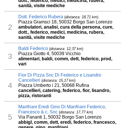
dott., federico, medici, medicina, rubera,
sanità, visite mediche
Dott. Federico Rubera
(
distanza: 18,71 km
)
Piazza Gramsci 18, 50032 Borgo San Lorenzo
2
ambulatori, analisi, cura della persona, cure,
dott., federico, medici, medicina, rubera,
sanità, visite mediche
Baldi Federico
(
distanza: 12,37 km
)
Piazza Giotto 4, 50039 Vicchio
3
alimentari, baldi, comm, dett, federico, prod,
vari
Fior Di Pizza Snc Di Federico e Lisandro
Cancellieri
(
distanza: 15,17 km
)
4
Piazza Umberto i 21, 50068 Rufina
cancellieri, catering, federico, fior, lisandro,
pizza, ristoranti
Manfriani Eredi Gino Di Manfriani Federico,
Francesco & c. Snc
(
distanza: 17,77 km
)
5
Via Pananti 1, 50032 Borgo San Lorenzo
abbigl, comm, dett, eredi, federico, francesco,
genere, gino, manfriani