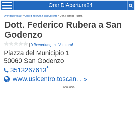
OrariDiApertura24
Oraridiapertura24
»
Orari di apertura a San Godenzo
» Dott. Federico Rubera
Dott. Federico Rubera
a San
Godenzo
|
0 Bewertungen
|
Vota ora!
Piazza del Municipio 1
50060
San Godenzo
*
3513267613
www.uslcentro.toscan... »
Annuncio