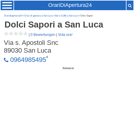
OrariDiApertura24
Oraridiapertura24
»
Orari di apertura a San Luca
»
Bar e Caffè a San Luca
» Dolci Sapori
Dolci Sapori
a San Luca
|
0 Bewertungen
|
Vota ora!
Via s. Apostoli Snc
89030
San Luca
*
0964985495
Annuncio