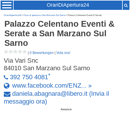
OrariDiApertura24
Oraridiapertura24
»
Orari di apertura a San Marzano Sul Sarno
» Palazzo Celentano Eventi & Serate
Palazzo Celentano Eventi &
Serate
a San Marzano Sul
Sarno
|
0 Bewertungen
|
Vota ora!
Via Vari Snc
84010
San Marzano Sul Sarno
*
392 750 4081
www.facebook.com/ENZ... »
daniela
.
abagnara
@
libero
.
it
(Invia il
messaggio ora)
Annuncio