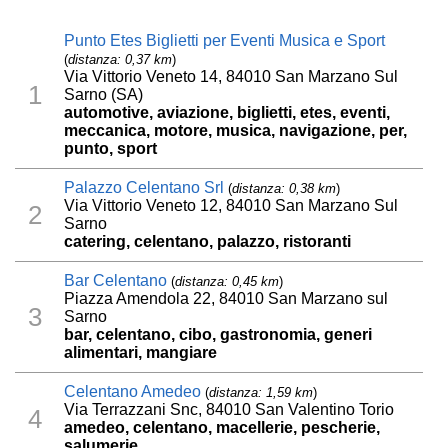
Punto Etes Biglietti per Eventi Musica e Sport
(
distanza: 0,37 km
)
Via Vittorio Veneto 14, 84010 San Marzano Sul
1
Sarno (SA)
automotive, aviazione, biglietti, etes, eventi,
meccanica, motore, musica, navigazione, per,
punto, sport
Palazzo Celentano Srl
(
distanza: 0,38 km
)
Via Vittorio Veneto 12, 84010 San Marzano Sul
2
Sarno
catering, celentano, palazzo, ristoranti
Bar Celentano
(
distanza: 0,45 km
)
Piazza Amendola 22, 84010 San Marzano sul
3
Sarno
bar, celentano, cibo, gastronomia, generi
alimentari, mangiare
Celentano Amedeo
(
distanza: 1,59 km
)
Via Terrazzani Snc, 84010 San Valentino Torio
4
amedeo, celentano, macellerie, pescherie,
salumerie