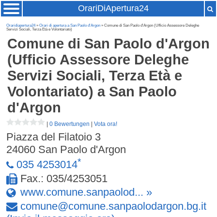
OrariDiApertura24
Oraridiapertura24
»
Orari di apertura a San Paolo d'Argon
» Comune di San Paolo d'Argon (Ufficio Assessore Deleghe
Servizi Sociali, Terza Età e Volontariato)
Comune di San Paolo d'Argon
(Ufficio Assessore Deleghe
Servizi Sociali, Terza Età e
Volontariato)
a San Paolo
d'Argon
|
0 Bewertungen
|
Vota ora!
Piazza del Filatoio 3
24060
San Paolo d'Argon
*
035 4253014
Fax.: 035/4253051
www.comune.sanpaolod... »
comune
@
comune
.
sanpaolodargon
.
bg
.
it